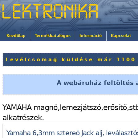
Kezdőlap
Termékkatalógus
Információ
Kapcsolat
Levélcsomag küldése már 1100 Ft
A webáruház feltöltés a
YAMAHA magnó,lemezjátszó,erősítő,st
alkatrészek.
Yamaha 6,3mm sztereó Jack alj, leválasztós