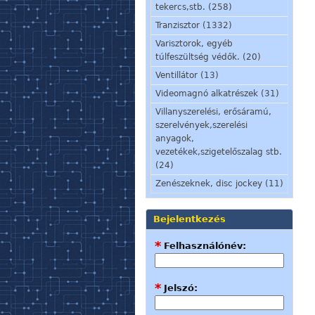
tekercs,stb. (258)
Tranzisztor (1332)
Varisztorok, egyéb
túlfeszültség védők. (20)
Ventillátor (13)
Videomagnó alkatrészek (31)
Villanyszerelési, erősáramú,
szerelvények,szerelési
anyagok,
vezetékek,szigetelőszalag stb.
(24)
Zenészeknek, disc jockey (11)
Bejelentkezés
*
Felhasználónév:
*
Jelszó: