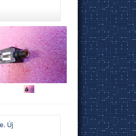
e. Új