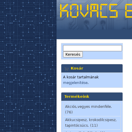
Kosár
A kosár tartalmának
megjelenítése
.
Termékeink
Akciós,vegyes mindenféle.
(76)
Akkucsipesz, krokodilcsipesz,
tapintócsúcs. (11)