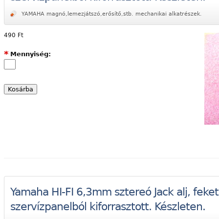
YAMAHA magnó,lemezjátszó,erősítő,stb. mechanikai alkatrészek.
490 Ft
*
Mennyiség:
,speakon,din,
szek,mikrofon,fülhallgató.
Yamaha HI-FI 6,3mm sztereó Jack alj, feket
szervízpanelból kiforrasztott. Készleten.