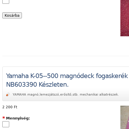
Yamaha K-05--500 magnódeck fogaskerék 
NB603390 Készleten.
YAMAHA magnó,lemezjátszó,erősítő,stb. mechanikai alkatrészek.
2 200 Ft
*
Mennyiség: