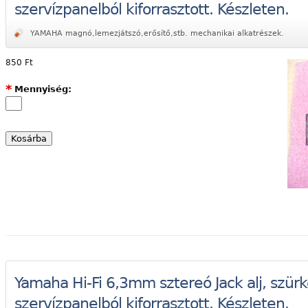
szervízpanelból kiforrasztott. Készleten.
YAMAHA magnó,lemezjátszó,erősítő,stb. mechanikai alkatrészek.
850 Ft
*
Mennyiség:
Yamaha Hi-Fi 6,3mm sztereó Jack alj, szürk
szervízpanelból kiforrasztott. Készleten.