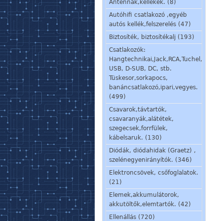
Antennák,kellékek. (8)
Autóhifi csatlakozó ,egyéb
autós kellék,felszerelés (47)
Biztosíték, biztosítékalj (193)
Csatlakozók:
Hangtechnikai,Jack,RCA,Tuchel,
USB, D-SUB, DC, stb.
Tüskesor,sorkapocs,
banáncsatlakozó,ipari,vegyes.
(499)
Csavarok,távtartók,
csavaranyák,alátétek,
szegecsek,forrfülek,
kábelsaruk. (130)
Diódák, diódahidak (Graetz) ,
szelénegyenirányítók. (346)
Elektroncsövek, csőfoglalatok.
(21)
Elemek,akkumulátorok,
akkutöltők,elemtartók. (42)
Ellenállás (720)