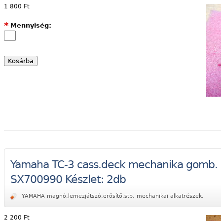
1 800 Ft
*
Mennyiség:
Yamaha TC-3 cass.deck mechanika gomb. 
SX700990 Készlet: 2db
YAMAHA magnó,lemezjátszó,erősítő,stb. mechanikai alkatrészek.
2 200 Ft