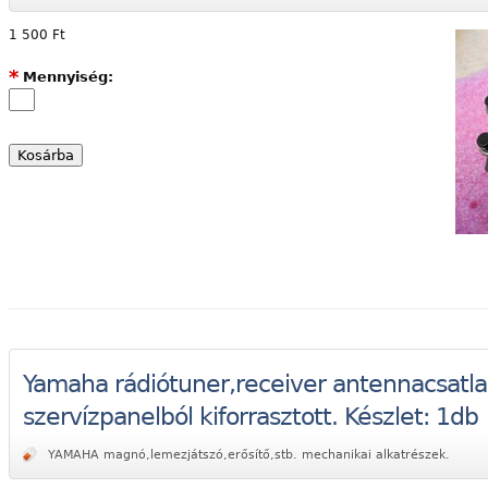
1 500 Ft
*
Mennyiség:
Yamaha rádiótuner,receiver antennacsatlak
szervízpanelból kiforrasztott. Készlet: 1db
YAMAHA magnó,lemezjátszó,erősítő,stb. mechanikai alkatrészek.
ás