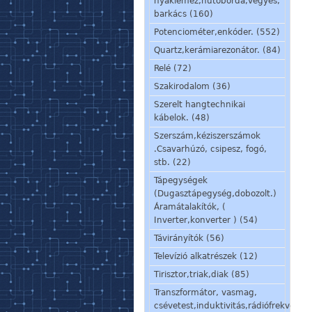
nyáklemez,hűtőborda,vegyes,
barkács (160)
Potenciométer,enkóder. (552)
Quartz,kerámiarezonátor. (84)
Relé (72)
Szakirodalom (36)
Szerelt hangtechnikai
kábelok. (48)
Szerszám,kéziszerszámok
.Csavarhúzó, csipesz, fogó,
stb. (22)
Tápegységek
(Dugasztápegység,dobozolt.)
Áramátalakítók, (
Inverter,konverter ) (54)
Távirányítók (56)
Televízió alkatrészek (12)
Tirisztor,triak,diak (85)
Transzformátor, vasmag,
csévetest,induktivitás,rádiófrekvenci