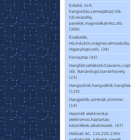
Erősítő, hi-fi,
hangosítás,Lemezjátszó tűk,
CD-olvasófej,
panelok,magnóalkatrész,stb.
(399)
Érzékelők,
Hő,induktív,mágnes,elmozdulás,stb.
Higanykapcsoló. (39)
Forrasztás (45)
Hangfalcsatlakozó:Csavaros,csiptetős
stb. Banándugó,banánhüvely.
(23)
Hangszórók,hangváltók,hangfalalkatré
(110)
Hangjelzők,szirénák,zümmer.
(14)
Használt elektronikai
elektromos,háztartási
készülékek,alkatrészeik. (47)
Hálózati AC. 110,220,230V.
csatlakozók, kábelok,szerelt