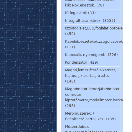
kábelok,elosztók. (78)
IC foglalatok (33)
Integrált áramkörök. (3552)
Izzó/foglalat,LED/foglalat,optoelem,kij
(459)
Kábelek,vezetékek,zsugorcsövek,szig
(111)
Kapcsoló, nyomógomb. (526)
Kondenzátor (429)
Magnó,lemezjátszó alkatrész,
hajtószíj,kazettaajtó ,stb.
(148)
Magnómotor,lemezjátszómotor,
cd-motor,
léptetőmotor,modellmotor,barkácsmo
(298)
Mérőműszerek. (
Beépíthető,asztali,kézi ) (39)
Műszerdoboz,