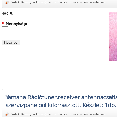
YAMAHA magnó,lemezjátszó,erősítő,stb. mechanikai alkatrészek.
490 Ft
*
Mennyiség:
elző,jelzőlámpa.
etelőcsövek.
tor.
Yamaha Rádiótuner,receiver antennacsatla
szervízpanelból kiforrasztott. Készlet: 1db.
YAMAHA magnó,lemezjátszó,erősítő,stb. mechanikai alkatrészek.