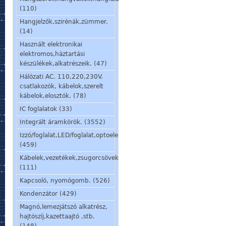
(110)
Hangjelzők,szirénák,zümmer.
(14)
Használt elektronikai
elektromos,háztartási
készülékek,alkatrészeik. (47)
Hálózati AC. 110,220,230V.
csatlakozók, kábelok,szerelt
kábelok,elosztók. (78)
IC foglalatok (33)
Integrált áramkörök. (3552)
Izzó/foglalat,LED/foglalat,optoelem,kijelző,jelzőlámpa.
(459)
Kábelek,vezetékek,zsugorcsövek,szigetelőcsövek.
(111)
Kapcsoló, nyomógomb. (526)
Kondenzátor (429)
Magnó,lemezjátszó alkatrész,
hajtószíj,kazettaajtó ,stb.