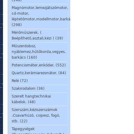
(148)
Magnómotor,lemezjátszómotor,
cd-motor,
léptetőmotor,modellmotor,barkácsmotor.
(298)
Mérőműszerek. (
Beépíthető,asztali,kézi ) (39)
Műszerdoboz,
nyáklemez,hűtőborda,vegyes,
barkács (160)
Potenciométer,enkóder. (552)
Quartz,kerámiarezonátor. (84)
Relé (72)
Szakirodalom (36)
Szerelt hangtechnikai
kábelok. (48)
Szerszám,kéziszerszámok
.Csavarhúzó, csipesz, fogó,
stb. (22)
Tápegységek