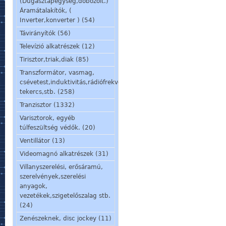
(Dugasztápegység,dobozolt.)
Áramátalakítók, (
Inverter,konverter ) (54)
Távirányítók (56)
Televízió alkatrészek (12)
Tirisztor,triak,diak (85)
Transzformátor, vasmag,
csévetest,induktivitás,rádiófrekvenciás
tekercs,stb. (258)
Tranzisztor (1332)
Varisztorok, egyéb
túlfeszültség védők. (20)
Ventillátor (13)
Videomagnó alkatrészek (31)
Villanyszerelési, erősáramú,
szerelvények,szerelési
anyagok,
vezetékek,szigetelőszalag stb.
(24)
Zenészeknek, disc jockey (11)