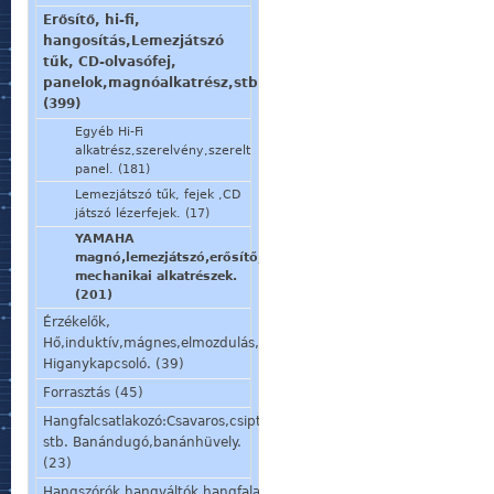
Erősítő, hi-fi,
hangosítás,Lemezjátszó
tűk, CD-olvasófej,
panelok,magnóalkatrész,stb.
(399)
Egyéb Hi-Fi
alkatrész,szerelvény,szerelt
panel. (181)
Lemezjátszó tűk, fejek ,CD
játszó lézerfejek. (17)
YAMAHA
magnó,lemezjátszó,erősítő,stb.
mechanikai alkatrészek.
(201)
Érzékelők,
Hő,induktív,mágnes,elmozdulás,stb.
Higanykapcsoló. (39)
Forrasztás (45)
Hangfalcsatlakozó:Csavaros,csiptetős,speakon,din,
stb. Banándugó,banánhüvely.
(23)
Hangszórók,hangváltók,hangfalalkatrészek,mikrofon,fülhallgató.