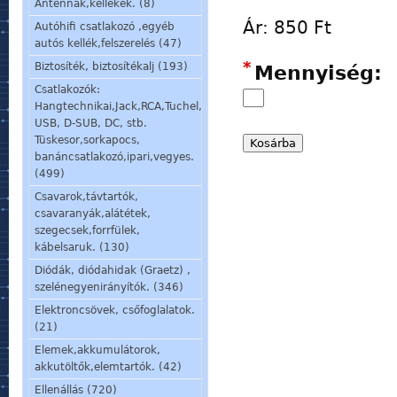
Antennák,kellékek. (8)
Ár:
850 Ft
Autóhifi csatlakozó ,egyéb
autós kellék,felszerelés (47)
*
Biztosíték, biztosítékalj (193)
Mennyiség:
Csatlakozók:
Hangtechnikai,Jack,RCA,Tuchel,
USB, D-SUB, DC, stb.
Tüskesor,sorkapocs,
banáncsatlakozó,ipari,vegyes.
(499)
Csavarok,távtartók,
csavaranyák,alátétek,
szegecsek,forrfülek,
kábelsaruk. (130)
Diódák, diódahidak (Graetz) ,
szelénegyenirányítók. (346)
Elektroncsövek, csőfoglalatok.
(21)
Elemek,akkumulátorok,
akkutöltők,elemtartók. (42)
Ellenállás (720)