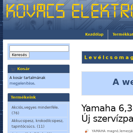
Kezdőlap
Termékka
Levélcsomag
Kosár
A kosár tartalmának
A we
megjelenítése
.
Termékeink
Yamaha 6,3m
Akciós,vegyes mindenféle.
(76)
Új szervízpa
Akkucsipesz, krokodilcsipesz,
tapintócsúcs. (11)
YAMAHA magnó,lemezjáts