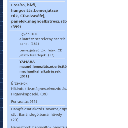
Erősítő, hi-fi,
hangosítás,Lemezjátszó
tűk, CD-olvasófej,
panelok,magnóalkatrész,stb.
(399)
Egyéb Hi-Fi
alkatrész,szerelvény,szerelt
panel. (181)
Lemezjátszó tűk, fejek ,CD
játszó lézerfejek. (17)
YAMAHA
magnó,lemezjátszó,erősítő,stb.
mechanikai alkatrészek.
(201)
Érzékelők,
Hő,induktív,mágnes,elmozdulás,stb.
Higanykapcsoló. (39)
Forrasztás (45)
Hangfalcsatlakozó:Csavaros,csiptetős,speakon,din,
stb. Banándugó,banánhüvely.
(23)
Hangszórók,hangváltók,hangfalalkatrészek,mikrofon,fülhallgató.