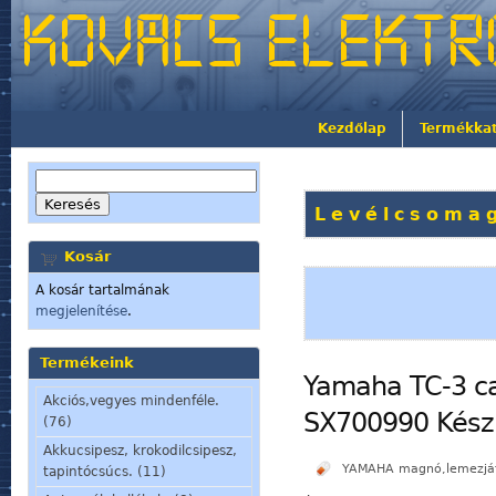
Kezdőlap
Termékka
Levélcsomag
Kosár
A kosár tartalmának
megjelenítése
.
Termékeink
Yamaha TC-3 c
Akciós,vegyes mindenféle.
SX700990 Készl
(76)
Akkucsipesz, krokodilcsipesz,
YAMAHA magnó,lemezjáts
tapintócsúcs. (11)