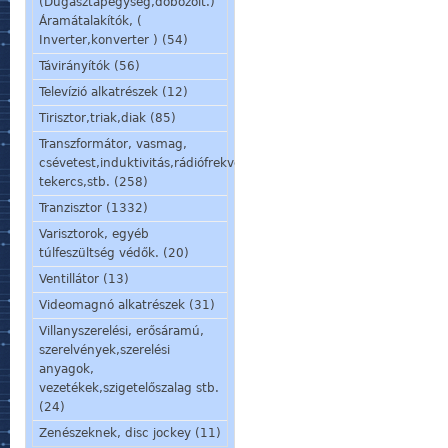
(Dugasztápegység,dobozolt.)
Áramátalakítók, (
Inverter,konverter ) (54)
Távirányítók (56)
Televízió alkatrészek (12)
Tirisztor,triak,diak (85)
Transzformátor, vasmag,
csévetest,induktivitás,rádiófrekvenciás
tekercs,stb. (258)
Tranzisztor (1332)
Varisztorok, egyéb
túlfeszültség védők. (20)
Ventillátor (13)
Videomagnó alkatrészek (31)
Villanyszerelési, erősáramú,
szerelvények,szerelési
anyagok,
vezetékek,szigetelőszalag stb.
(24)
Zenészeknek, disc jockey (11)