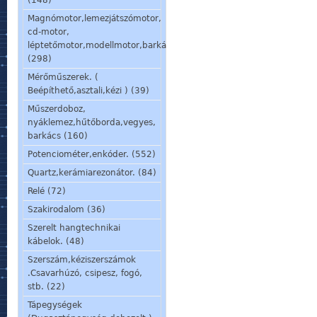
(148)
Magnómotor,lemezjátszómotor,
cd-motor,
léptetőmotor,modellmotor,barkácsmotor.
(298)
Mérőműszerek. (
Beépíthető,asztali,kézi ) (39)
Műszerdoboz,
nyáklemez,hűtőborda,vegyes,
barkács (160)
Potenciométer,enkóder. (552)
Quartz,kerámiarezonátor. (84)
Relé (72)
Szakirodalom (36)
Szerelt hangtechnikai
kábelok. (48)
Szerszám,kéziszerszámok
.Csavarhúzó, csipesz, fogó,
stb. (22)
Tápegységek