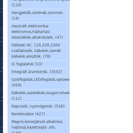
(110)
Hangjelzők,szirénák,zümmer.
(14)
Használt elektronikai
elektromos,háztartási
készülékek,alkatrészeik. (47)
Hálózati AC. 110,220,230V.
csatlakozók, kábelok,szerelt
kábelok,elosztók. (78)
IC foglalatok (33)
Integrált áramkörök. (3552)
Izzó/foglalat,LED/foglalat,optoelem,kijelző,jelzőlámpa.
(459)
Kábelek,vezetékek,zsugorcsövek,szigetelőcsövek.
(111)
Kapcsoló, nyomógomb. (526)
Kondenzátor (427)
Magnó,lemezjátszó alkatrész,
hajtószíj,kazettaajtó ,stb.