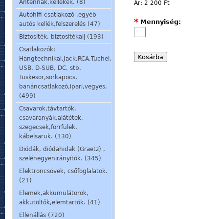
Antennák,kellékek. (8)
Ár:
2 200 Ft
Autóhifi csatlakozó ,egyéb
*
Mennyiség:
autós kellék,felszerelés (47)
Biztosíték, biztosítékalj (193)
Csatlakozók:
Hangtechnikai,Jack,RCA,Tuchel,
USB, D-SUB, DC, stb.
Tüskesor,sorkapocs,
banáncsatlakozó,ipari,vegyes.
(499)
Csavarok,távtartók,
csavaranyák,alátétek,
szegecsek,forrfülek,
kábelsaruk. (130)
Diódák, diódahidak (Graetz) ,
szelénegyenirányítók. (345)
Elektroncsövek, csőfoglalatok.
(21)
Elemek,akkumulátorok,
akkutöltők,elemtartók. (41)
Ellenállás (720)