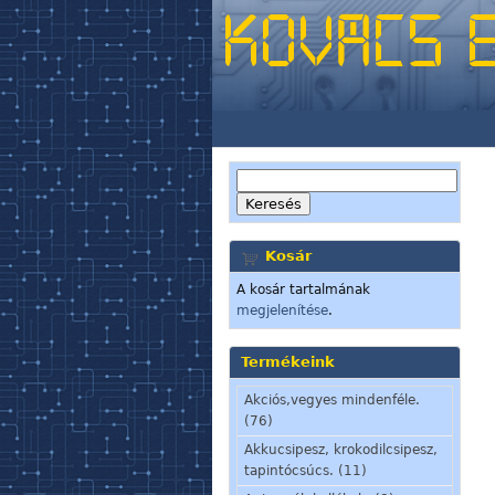
Kosár
A kosár tartalmának
megjelenítése
.
Termékeink
Akciós,vegyes mindenféle.
(76)
Akkucsipesz, krokodilcsipesz,
tapintócsúcs. (11)