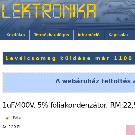
Kezdőlap
Termékkatalógus
Információ
Kapcsolat
Levélcsomag küldése már 1100 
A webáruház feltöltés a
1uF/400V. 5% fóliakondenzátor. RM:2
Fólia
Ár:
120 Ft