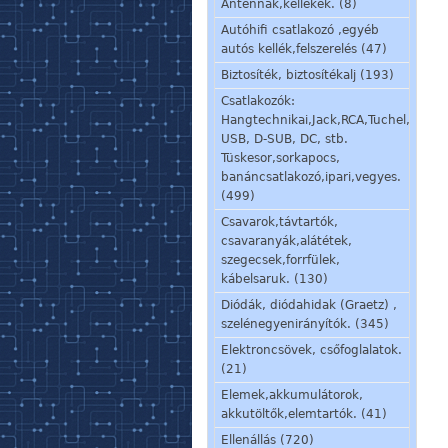
Antennák,kellékek. (8)
Autóhifi csatlakozó ,egyéb
autós kellék,felszerelés (47)
Biztosíték, biztosítékalj (193)
Csatlakozók:
Hangtechnikai,Jack,RCA,Tuchel,
USB, D-SUB, DC, stb.
Tüskesor,sorkapocs,
banáncsatlakozó,ipari,vegyes.
(499)
Csavarok,távtartók,
csavaranyák,alátétek,
szegecsek,forrfülek,
kábelsaruk. (130)
Diódák, diódahidak (Graetz) ,
szelénegyenirányítók. (345)
Elektroncsövek, csőfoglalatok.
(21)
Elemek,akkumulátorok,
akkutöltők,elemtartók. (41)
Ellenállás (720)