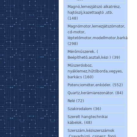
Magnó,lemezjátszó alkatrész,
hajtószíj,kazettaajtó ,stb.
(148)
Magnómotor,lemezjátszómotor,
cd-motor,
léptetőmotor,modellmotor,barkácsmo
(298)
Mérőműszerek. (
Beépíthető,asztali,kézi ) (39)
Műszerdoboz,
nyáklemez,hűtőborda,vegyes,
barkács (160)
Potenciométer,enkóder. (552)
Quartz,kerámiarezonátor. (84)
Relé (72)
Szakirodalom (36)
Szerelt hangtechnikai
kábelok. (48)
Szerszám,kéziszerszámok
.Csavarhúzó, csipesz, fogó,