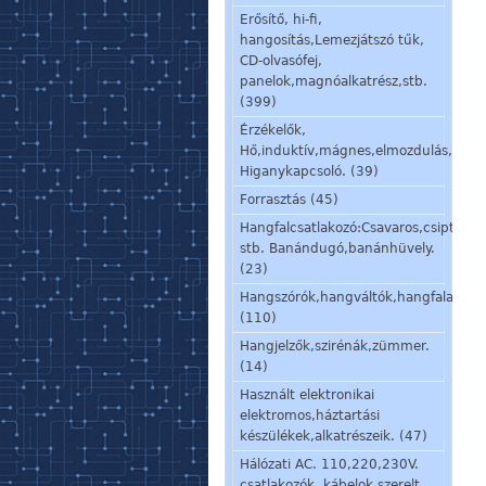
Erősítő, hi-fi,
hangosítás,Lemezjátszó tűk,
CD-olvasófej,
panelok,magnóalkatrész,stb.
(399)
Érzékelők,
Hő,induktív,mágnes,elmozdulás,stb.
Higanykapcsoló. (39)
Forrasztás (45)
Hangfalcsatlakozó:Csavaros,csiptetős
stb. Banándugó,banánhüvely.
(23)
Hangszórók,hangváltók,hangfalalkatré
(110)
Hangjelzők,szirénák,zümmer.
(14)
Használt elektronikai
elektromos,háztartási
készülékek,alkatrészeik. (47)
Hálózati AC. 110,220,230V.
csatlakozók, kábelok,szerelt