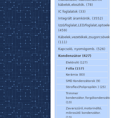
kábelok,elosztók. (78)
IC foglalatok (33)
Integrált áramkörök. (3552)
Izzó/foglalat,LED/foglalat,optoelem,kij
(459)
Kábelek,vezetékek,zsugorcsövek,szig
(111)
Kapcsoló, nyomógomb. (526)
Kondenzátor (427)
Elektrolit (127)
Fólia (157)
Kerámia (83)
SMD Kondenzátorok (9)
Stiroflex(Polipropilén ) (25)
Trimmer
kondenzátor,forgókondenzátor
(13)
Zavarszűrő,motorindító,
mikrosütő kondenzátor.
(13)