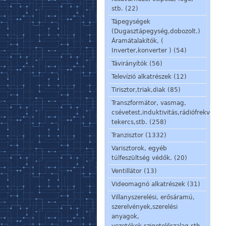
stb. (22)
Tápegységek
(Dugasztápegység,dobozolt.)
Áramátalakítók, (
Inverter,konverter ) (54)
Távirányítók (56)
Televízió alkatrészek (12)
Tirisztor,triak,diak (85)
Transzformátor, vasmag,
csévetest,induktivitás,rádiófrekvenci
tekercs,stb. (258)
Tranzisztor (1332)
Varisztorok, egyéb
túlfeszültség védők. (20)
Ventillátor (13)
Videomagnó alkatrészek (31)
Villanyszerelési, erősáramú,
szerelvények,szerelési
anyagok,
vezetékek,szigetelőszalag stb.