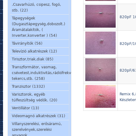
.Csavarhúzó, csipesz, fogó,
stb. (22)
820pF 1
Tápegységek
(Dugasztápegység,dobozolt.)
Áramátalakítók, (
Inverter,konverter ) (54)
Távirányítók (56)
820pF/10
Televízió alkatrészek (12)
Tirisztor,triak,diak (85)
Transzformátor, vasmag,
820pF/63
csévetest,induktivitás,rádiófrekvenciás
tekercs,stb. (258)
Tranzisztor (1332)
Remix 6,
Varisztorok, egyéb
Készleten
túlfeszültség védők. (20)
Ventillátor (13)
Videomagnó alkatrészek (31)
Villanyszerelési, erősáramú,
szerelvények,szerelési
anyagok,