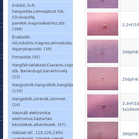
Erősítő, hi-fi,
hangosítás,Lemezjátszó tűk,
CD-olvasófej,
panelok,magnóalkatrész,stb.
2,2nF/10
(399)
Érzékelők,
Hő,induktív,mágnes,elmozdulás,stb.
Higanykapcsoló. (39)
200pF/63
Forrasztás (45)
Hangfalcsatlakozó:Csavaros,csiptetős,speakon,din,
stb. Banándugó,banánhüvely.
(23)
250pF/63
Hangszórók,hangváltók,hangfalalkatrészek,mikrofon,fülhallgató.
(110)
Hangjelzők,szirénák,zümmer.
3,3nF/10
(14)
5x10m
Használt elektronikai
elektromos,háztartási
készülékek,alkatrészeik. (47)
Hálózati AC. 110,220,230V.
300pF/63
csatlakozók, kábelok,szerelt