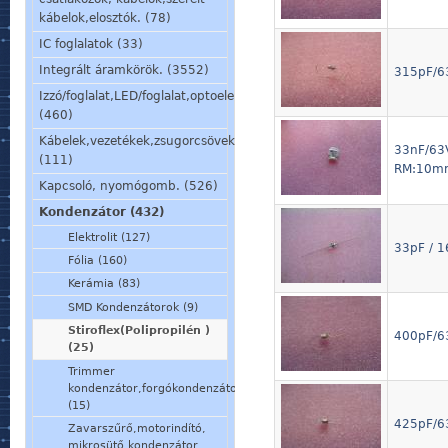
kábelok,elosztók. (78)
IC foglalatok (33)
Integrált áramkörök. (3552)
315pF/63
Izzó/foglalat,LED/foglalat,optoelem,kijelző,jelzőlámpa.
(460)
Kábelek,vezetékek,zsugorcsövek,szigetelőcsövek.
33nF/63V
(111)
RM:10m
Kapcsoló, nyomógomb. (526)
Kondenzátor (432)
Elektrolit (127)
33pF / 1
Fólia (160)
Kerámia (83)
SMD Kondenzátorok (9)
Stiroflex(Polipropilén )
400pF/63
(25)
Trimmer
kondenzátor,forgókondenzátor
(15)
425pF/63
Zavarszűrő,motorindító,
mikrosütő kondenzátor.