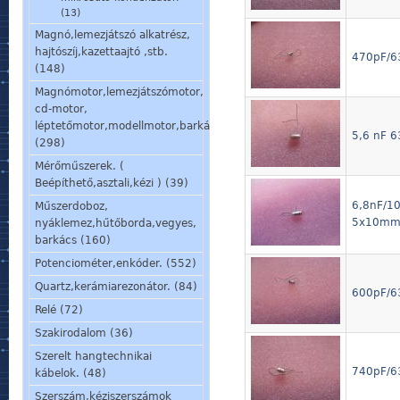
(13)
Magnó,lemezjátszó alkatrész,
hajtószíj,kazettaajtó ,stb.
470pF/63
(148)
Magnómotor,lemezjátszómotor,
cd-motor,
léptetőmotor,modellmotor,barkácsmotor.
5,6 nF 6
(298)
Mérőműszerek. (
Beépíthető,asztali,kézi ) (39)
6,8nF/10
Műszerdoboz,
5x10m
nyáklemez,hűtőborda,vegyes,
barkács (160)
Potenciométer,enkóder. (552)
Quartz,kerámiarezonátor. (84)
600pF/63
Relé (72)
Szakirodalom (36)
Szerelt hangtechnikai
740pF/63
kábelok. (48)
Szerszám,kéziszerszámok