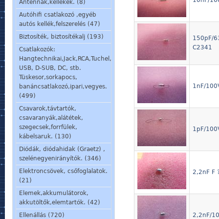
10nF/16
Antennák,kellékek. (8)
Autóhifi csatlakozó ,egyéb
autós kellék,felszerelés (47)
Biztosíték, biztosítékalj (193)
150pF/63
C2341
Csatlakozók:
Hangtechnikai,Jack,RCA,Tuchel,
USB, D-SUB, DC, stb.
Tüskesor,sorkapocs,
1nF/100V
banáncsatlakozó,ipari,vegyes.
(499)
Csavarok,távtartók,
csavaranyák,alátétek,
szegecsek,forrfülek,
1pF/100V
kábelsaruk. (130)
Diódák, diódahidak (Graetz) ,
szelénegyenirányítók. (346)
Elektroncsövek, csőfoglalatok.
2,2nF F 
(21)
Elemek,akkumulátorok,
akkutöltők,elemtartók. (42)
Ellenállás (720)
2,2nF/10