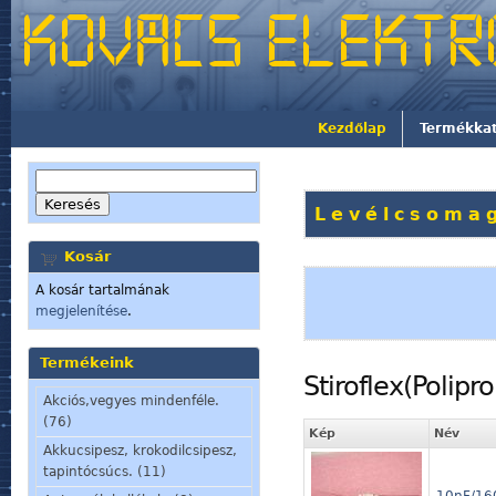
Kezdőlap
Termékka
Levélcsomag
Kosár
A kosár tartalmának
megjelenítése
.
Termékeink
Stiroflex(Polipro
Akciós,vegyes mindenféle.
(76)
Kép
Név
Akkucsipesz, krokodilcsipesz,
tapintócsúcs. (11)