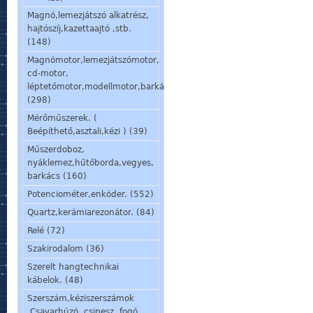
Magnó,lemezjátszó alkatrész,
hajtószíj,kazettaajtó ,stb.
(148)
Magnómotor,lemezjátszómotor,
cd-motor,
léptetőmotor,modellmotor,barkácsmotor.
(298)
Mérőműszerek. (
Beépíthető,asztali,kézi ) (39)
Műszerdoboz,
nyáklemez,hűtőborda,vegyes,
barkács (160)
Potenciométer,enkóder. (552)
Quartz,kerámiarezonátor. (84)
Relé (72)
Szakirodalom (36)
Szerelt hangtechnikai
kábelok. (48)
Szerszám,kéziszerszámok
.Csavarhúzó, csipesz, fogó,