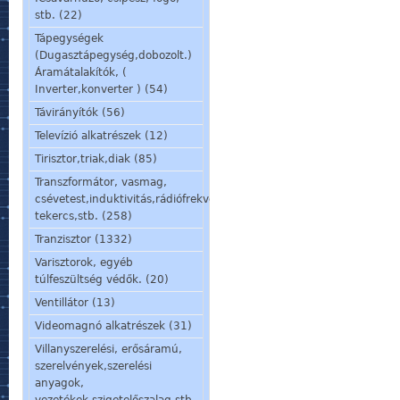
stb. (22)
Tápegységek
(Dugasztápegység,dobozolt.)
Áramátalakítók, (
Inverter,konverter ) (54)
Távirányítók (56)
Televízió alkatrészek (12)
Tirisztor,triak,diak (85)
Transzformátor, vasmag,
csévetest,induktivitás,rádiófrekvenciás
tekercs,stb. (258)
Tranzisztor (1332)
Varisztorok, egyéb
túlfeszültség védők. (20)
Ventillátor (13)
Videomagnó alkatrészek (31)
Villanyszerelési, erősáramú,
szerelvények,szerelési
anyagok,
vezetékek,szigetelőszalag stb.