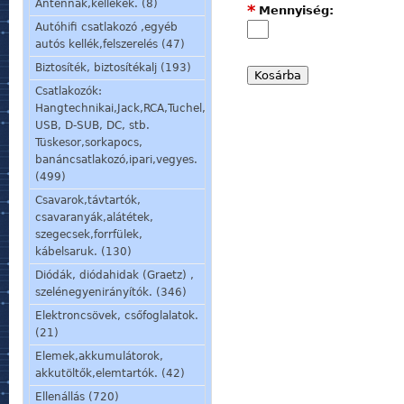
Antennák,kellékek. (8)
*
Mennyiség:
Autóhifi csatlakozó ,egyéb
autós kellék,felszerelés (47)
Biztosíték, biztosítékalj (193)
Csatlakozók:
Hangtechnikai,Jack,RCA,Tuchel,
USB, D-SUB, DC, stb.
Tüskesor,sorkapocs,
banáncsatlakozó,ipari,vegyes.
(499)
Csavarok,távtartók,
csavaranyák,alátétek,
szegecsek,forrfülek,
kábelsaruk. (130)
Diódák, diódahidak (Graetz) ,
szelénegyenirányítók. (346)
Elektroncsövek, csőfoglalatok.
(21)
Elemek,akkumulátorok,
akkutöltők,elemtartók. (42)
Ellenállás (720)