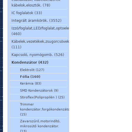
kábelok,elosztók. (78)
IC foglalatok (33)
Integrált áramkörök. (3552)
Izzó/foglalat,LED/foglalat,optoelem,kijelző,jelzőlámpa.
(460)
Kábelek,vezetékek,zsugorcsövek,szigetelőcsövek.
(111)
Kapcsoló, nyomógomb. (526)
Kondenzátor (432)
Elektrolit (127)
Fólia (160)
Kerámia (83)
SMD Kondenzátorok (9)
Stiroflex(Polipropilén ) (25)
Trimmer
kondenzátor,forgókondenzátor
(15)
Zavarszűrő,motorindító,
mikrosütő kondenzátor.
(13)