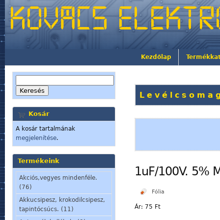
Kezdőlap
Termékka
Levélcsomag
Kosár
A kosár tartalmának
megjelenítése
.
Termékeink
1uF/100V. 5% 
Akciós,vegyes mindenféle.
(76)
Fólia
Akkucsipesz, krokodilcsipesz,
Ár:
75 Ft
tapintócsúcs. (11)