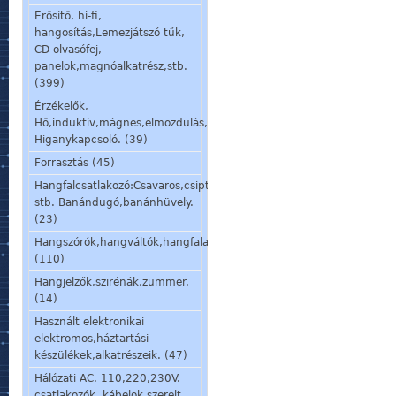
Erősítő, hi-fi,
hangosítás,Lemezjátszó tűk,
CD-olvasófej,
panelok,magnóalkatrész,stb.
(399)
Érzékelők,
Hő,induktív,mágnes,elmozdulás,stb.
Higanykapcsoló. (39)
Forrasztás (45)
Hangfalcsatlakozó:Csavaros,csiptetős,speakon,din,
stb. Banándugó,banánhüvely.
(23)
Hangszórók,hangváltók,hangfalalkatrészek,mikrofon,fülhallgató.
(110)
Hangjelzők,szirénák,zümmer.
(14)
Használt elektronikai
elektromos,háztartási
készülékek,alkatrészeik. (47)
Hálózati AC. 110,220,230V.
csatlakozók, kábelok,szerelt