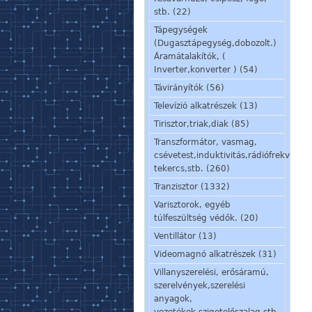
stb. (22)
Tápegységek
(Dugasztápegység,dobozolt.)
Áramátalakítók, (
Inverter,konverter ) (54)
Távirányítók (56)
Televízió alkatrészek (13)
Tirisztor,triak,diak (85)
Transzformátor, vasmag,
csévetest,induktivitás,rádiófrekvenci
tekercs,stb. (260)
Tranzisztor (1332)
Varisztorok, egyéb
túlfeszültség védők. (20)
Ventillátor (13)
Videomagnó alkatrészek (31)
Villanyszerelési, erősáramú,
szerelvények,szerelési
anyagok,
vezetékek,szigetelőszalag stb.