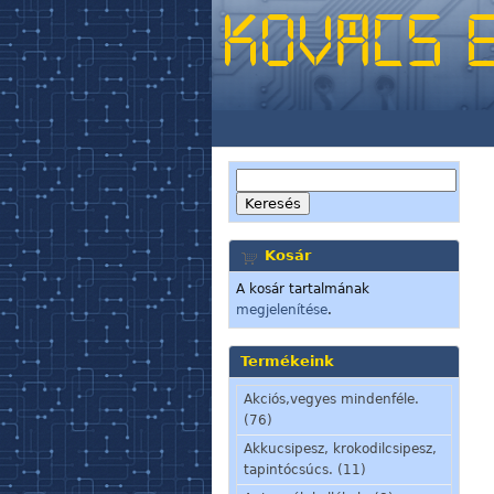
Kosár
A kosár tartalmának
megjelenítése
.
Termékeink
Akciós,vegyes mindenféle.
(76)
Akkucsipesz, krokodilcsipesz,
tapintócsúcs. (11)