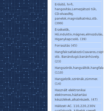
Erősítő, hi-fi,
hangosítás,Lemezjátszó tűk,
CD-olvasófej,
panelok,magnóalkatrész,stb.
(399)
Érzékelők,
Hő,induktív,mágnes,elmozdulás,stb.
Higanykapcsoló. (39)
Forrasztás (45)
Hangfalcsatlakozó:Csavaros,csiptetős
stb. Banándugó,banánhüvely.
(23)
Hangszórók,hangváltók,hangfalalkatré
(110)
Hangjelzők,szirénák,zümmer.
(14)
Használt elektronikai
elektromos,háztartási
készülékek,alkatrészeik. (47)
Hálózati AC. 110,220,230V.
csatlakozók, kábelok,szerelt