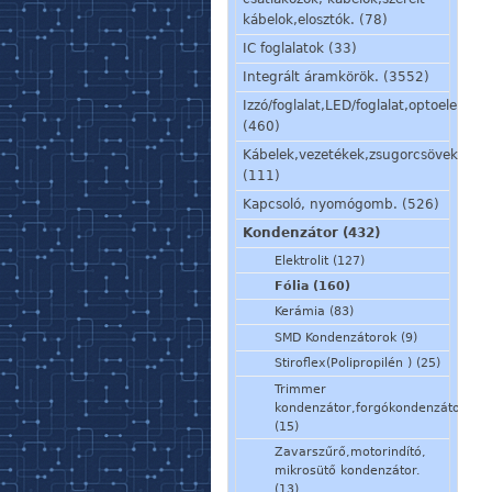
kábelok,elosztók. (78)
IC foglalatok (33)
Integrált áramkörök. (3552)
Izzó/foglalat,LED/foglalat,optoelem,kij
(460)
Kábelek,vezetékek,zsugorcsövek,szig
(111)
Kapcsoló, nyomógomb. (526)
Kondenzátor (432)
Elektrolit (127)
Fólia (160)
Kerámia (83)
SMD Kondenzátorok (9)
Stiroflex(Polipropilén ) (25)
Trimmer
kondenzátor,forgókondenzátor
(15)
Zavarszűrő,motorindító,
mikrosütő kondenzátor.
(13)