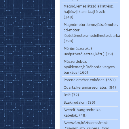
Magnó,lemezjátszó alkatrész,
hajtószíj,kazettaajtó ,stb.
(148)
Magnómotor,lemezjátszómotor,
cd-motor,
léptetőmotor,modellmotor,barkácsmo
(298)
Mérőműszerek. (
Beépíthető,asztali,kézi ) (39)
Műszerdoboz,
nyáklemez,hűtőborda,vegyes,
barkács (160)
Potenciométer,enkóder. (551)
Quartz,kerámiarezonátor. (84)
Relé (72)
Szakirodalom (36)
Szerelt hangtechnikai
kábelok. (48)
Szerszám,kéziszerszámok
.Csavarhúzó, csipesz, fogó,