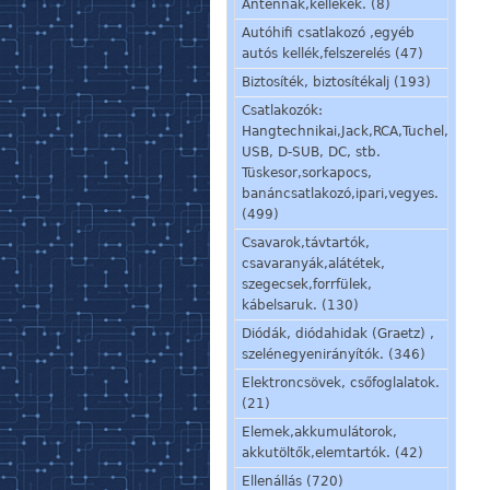
Antennák,kellékek. (8)
Autóhifi csatlakozó ,egyéb
autós kellék,felszerelés (47)
Biztosíték, biztosítékalj (193)
Csatlakozók:
Hangtechnikai,Jack,RCA,Tuchel,
USB, D-SUB, DC, stb.
Tüskesor,sorkapocs,
banáncsatlakozó,ipari,vegyes.
(499)
Csavarok,távtartók,
csavaranyák,alátétek,
szegecsek,forrfülek,
kábelsaruk. (130)
Diódák, diódahidak (Graetz) ,
szelénegyenirányítók. (346)
Elektroncsövek, csőfoglalatok.
(21)
Elemek,akkumulátorok,
akkutöltők,elemtartók. (42)
Ellenállás (720)