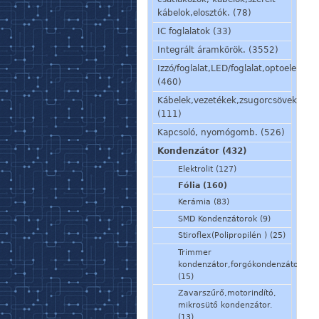
kábelok,elosztók. (78)
IC foglalatok (33)
Integrált áramkörök. (3552)
Izzó/foglalat,LED/foglalat,optoelem,kij
(460)
Kábelek,vezetékek,zsugorcsövek,szig
(111)
Kapcsoló, nyomógomb. (526)
Kondenzátor (432)
Elektrolit (127)
Fólia (160)
Kerámia (83)
SMD Kondenzátorok (9)
Stiroflex(Polipropilén ) (25)
Trimmer
kondenzátor,forgókondenzátor
(15)
Zavarszűrő,motorindító,
mikrosütő kondenzátor.
(13)