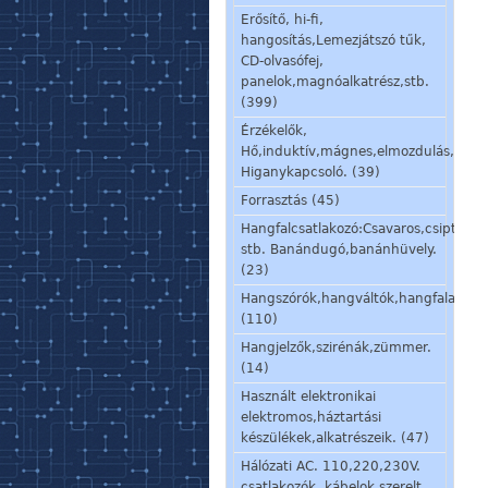
Erősítő, hi-fi,
hangosítás,Lemezjátszó tűk,
CD-olvasófej,
panelok,magnóalkatrész,stb.
(399)
Érzékelők,
Hő,induktív,mágnes,elmozdulás,stb.
Higanykapcsoló. (39)
Forrasztás (45)
Hangfalcsatlakozó:Csavaros,csiptetős
stb. Banándugó,banánhüvely.
(23)
Hangszórók,hangváltók,hangfalalkatré
(110)
Hangjelzők,szirénák,zümmer.
(14)
Használt elektronikai
elektromos,háztartási
készülékek,alkatrészeik. (47)
Hálózati AC. 110,220,230V.
csatlakozók, kábelok,szerelt