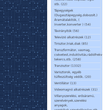
stb. (22)
Tápegységek
(Dugasztápegység,dobozolt.)
Áramátalakítók, (
Inverter,konverter ) (54)
Távirányítók (56)
Televízió alkatrészek (12)
Tirisztor,triak,diak (85)
Transzformátor, vasmag,
csévetest,induktivitás,rádiófrekvenci
tekercs,stb. (258)
Tranzisztor (1332)
Varisztorok, egyéb
túlfeszültség védők. (20)
Ventillátor (13)
Videomagnó alkatrészek (31)
Villanyszerelési, erősáramú,
szerelvények,szerelési
anyagok,
vezetékek,szigetelőszalag stb.