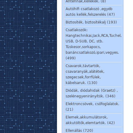
Antennák,kellékek. (8)
Autóhifi csatlakozó ,egyéb
autós kellék,felszerelés (47)
Biztosíték, biztosítékalj (193)
Csatlakozók:
Hangtechnikai,Jack,RCA,Tuchel,
USB, D-SUB, DC, stb.
Tüskesor,sorkapocs,
banáncsatlakozó,ipari,vegyes.
(499)
Csavarok,távtartók,
csavaranyák,alátétek,
szegecsek,forrfülek,
kábelsaruk. (130)
Diódák, diódahidak (Graetz) ,
szelénegyenirányítók. (346)
Elektroncsövek, csőfoglalatok.
(21)
Elemek,akkumulátorok,
akkutöltők,elemtartók. (42)
Ellenállás (720)