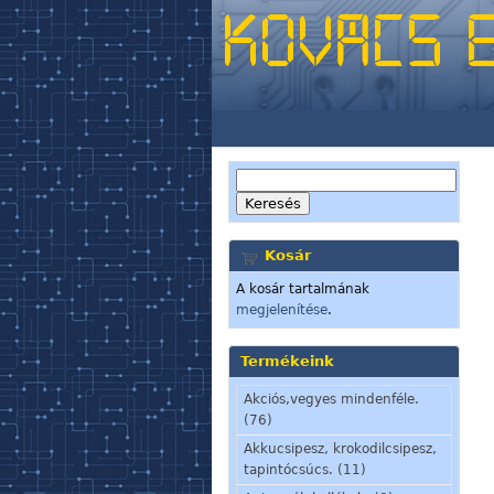
Kosár
A kosár tartalmának
megjelenítése
.
Termékeink
Akciós,vegyes mindenféle.
(76)
Akkucsipesz, krokodilcsipesz,
tapintócsúcs. (11)