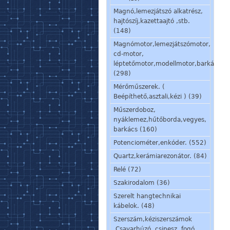
Magnó,lemezjátszó alkatrész,
hajtószíj,kazettaajtó ,stb.
(148)
Magnómotor,lemezjátszómotor,
cd-motor,
léptetőmotor,modellmotor,barkácsmo
(298)
Mérőműszerek. (
Beépíthető,asztali,kézi ) (39)
Műszerdoboz,
nyáklemez,hűtőborda,vegyes,
barkács (160)
Potenciométer,enkóder. (552)
Quartz,kerámiarezonátor. (84)
Relé (72)
Szakirodalom (36)
Szerelt hangtechnikai
kábelok. (48)
Szerszám,kéziszerszámok
.Csavarhúzó, csipesz, fogó,