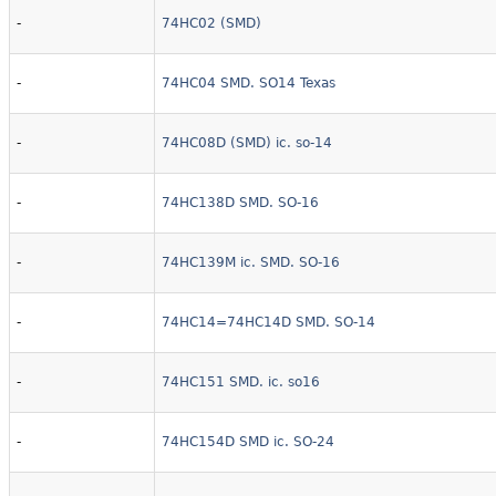
-
74HC02 (SMD)
-
74HC04 SMD. SO14 Texas
-
74HC08D (SMD) ic. so-14
-
74HC138D SMD. SO-16
,speakon,din,
-
74HC139M ic. SMD. SO-16
szek,mikrofon,fülhallgató.
-
74HC14=74HC14D SMD. SO-14
-
74HC151 SMD. ic. so16
-
74HC154D SMD ic. SO-24