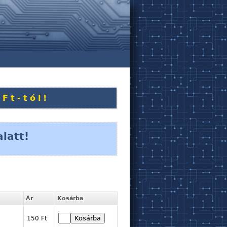
Ft-tól!
Levélcsomag kül
latt!
Ár
Kosárba
150 Ft