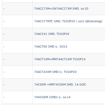
-
74AC273M=SN74AC273M SMD. so-20
-
74AC377MTC SMD. TSSOP20 ( sűrü lábtávolság)
-
74AC541 SMD. TSSOP20
-
74ACT00 SMD ic. SO14
-
74ACT14M=MM74ACT14M TSSOP14
-
74ACT244M SMD ic. TSSOP20
-
74C00M =MM74C00M SMD. 14-SOIC
-
74HC00M (SMD) ic. so-14