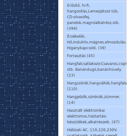
Erősítő, hi-fi,
hangosítás,Lemezjátszó tűk,
CD-olvasófej,
panelok,magnóalkatrész,stb.
(399)
Érzékelők,
Hő,induktív,mágnes,elmozdulás,stb.
Higanykapcsoló. (39)
Forrasztás (45)
Hangfalcsatlakozó:Csavaros,csiptetős
stb. Banándugó,banánhüvely.
(23)
Hangszórók,hangváltók,hangfalalkatré
(110)
Hangjelzők,szirénák,zümmer.
(14)
Használt elektronikai
elektromos,háztartási
készülékek,alkatrészeik. (47)
Hálózati AC. 110,220,230V.
csatlakozók, kábelok,szerelt