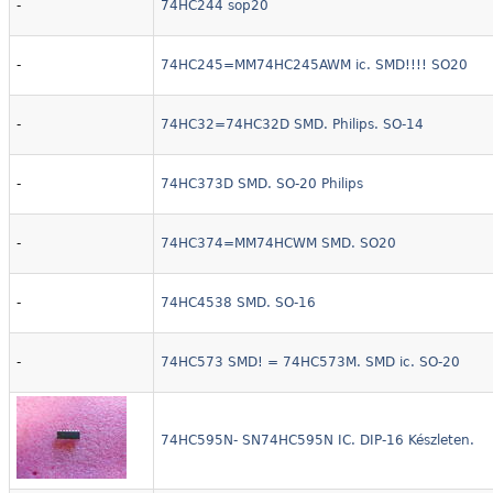
-
74HC244 sop20
-
74HC245=MM74HC245AWM ic. SMD!!!! SO20
-
74HC32=74HC32D SMD. Philips. SO-14
-
74HC373D SMD. SO-20 Philips
-
74HC374=MM74HCWM SMD. SO20
-
74HC4538 SMD. SO-16
-
74HC573 SMD! = 74HC573M. SMD ic. SO-20
elző,jelzőlámpa.
74HC595N- SN74HC595N IC. DIP-16 Készleten.
etelőcsövek.