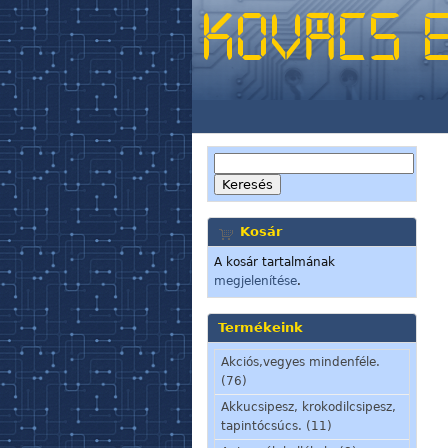
Kosár
A kosár tartalmának
megjelenítése
.
Termékeink
Akciós,vegyes mindenféle.
(76)
Akkucsipesz, krokodilcsipesz,
tapintócsúcs. (11)