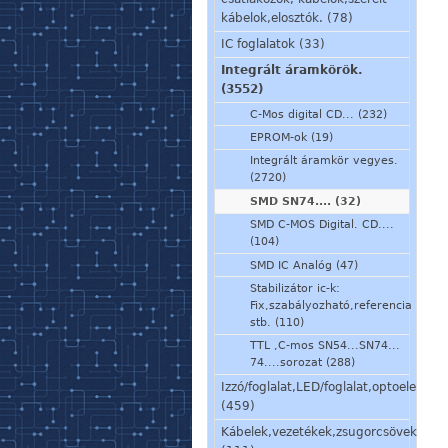
kábelok,elosztók. (78)
IC foglalatok (33)
Integrált áramkörök.
(3552)
C-Mos digital CD... (232)
EPROM-ok (19)
Integrált áramkör vegyes.
(2720)
SMD SN74.... (32)
SMD C-MOS Digital. CD....
(104)
SMD IC Analóg (47)
Stabilizátor ic-k:
Fix,szabályozható,referencia
stb. (110)
TTL ,C-mos SN54...SN74...
74....sorozat (288)
Izzó/foglalat,LED/foglalat,optoelem,kij
(459)
Kábelek,vezetékek,zsugorcsövek,szig