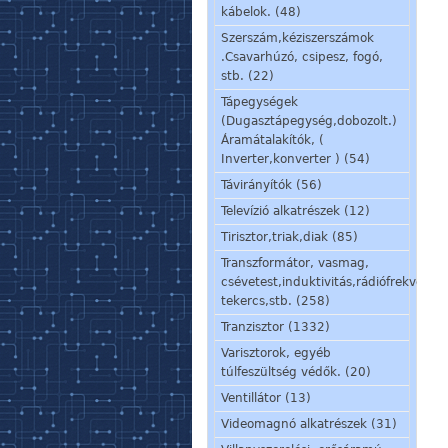
kábelok. (48)
Szerszám,kéziszerszámok
.Csavarhúzó, csipesz, fogó,
stb. (22)
Tápegységek
(Dugasztápegység,dobozolt.)
Áramátalakítók, (
Inverter,konverter ) (54)
Távirányítók (56)
Televízió alkatrészek (12)
Tirisztor,triak,diak (85)
Transzformátor, vasmag,
csévetest,induktivitás,rádiófrekvenci
tekercs,stb. (258)
Tranzisztor (1332)
Varisztorok, egyéb
túlfeszültség védők. (20)
Ventillátor (13)
Videomagnó alkatrészek (31)