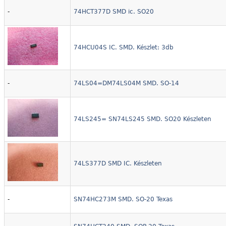
-
74HCT377D SMD ic. SO20
74HCU04S IC. SMD. Készlet: 3db
-
74LS04=DM74LS04M SMD. SO-14
tor.
74LS245= SN74LS245 SMD. SO20 Készleten
74LS377D SMD IC. Készleten
-
SN74HC273M SMD. SO-20 Texas