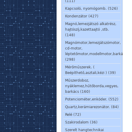
(111)
Kapcsoló, nyomógomb. (526)
Kondenzátor (427)
Magnó,lemezjátszó alkatrész,
hajtószíj,kazettaajtó ,stb.
(148)
Magnómotor,lemezjátszómotor,
cd-motor,
léptetőmotor,modellmotor,barkácsmo
(298)
Mérőműszerek. (
Beépíthető,asztali,kézi ) (39)
Műszerdoboz,
nyáklemez,hűtőborda,vegyes,
barkács (160)
Potenciométer,enkóder. (552)
Quartz,kerámiarezonátor. (84)
Relé (72)
Szakirodalom (36)
Szerelt hangtechnikai