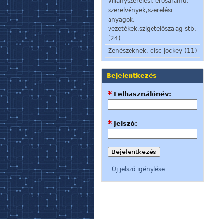
Villanyszerelési, erősáramú,
szerelvények,szerelési
anyagok,
vezetékek,szigetelőszalag stb.
(24)
Zenészeknek, disc jockey (11)
Bejelentkezés
*
Felhasználónév:
*
Jelszó:
Új jelszó igénylése