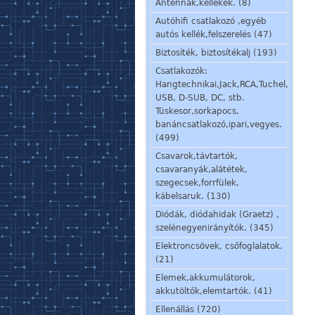
Antennák,kellékek. (8)
Autóhifi csatlakozó ,egyéb
autós kellék,felszerelés (47)
Biztosíték, biztosítékalj (193)
Csatlakozók:
Hangtechnikai,Jack,RCA,Tuchel,
USB, D-SUB, DC, stb.
Tüskesor,sorkapocs,
banáncsatlakozó,ipari,vegyes.
(499)
Csavarok,távtartók,
csavaranyák,alátétek,
szegecsek,forrfülek,
kábelsaruk. (130)
Diódák, diódahidak (Graetz) ,
szelénegyenirányítók. (345)
Elektroncsövek, csőfoglalatok.
(21)
Elemek,akkumulátorok,
akkutöltők,elemtartók. (41)
Ellenállás (720)