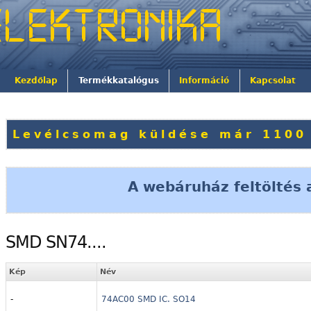
Kezdőlap
Termékkatalógus
Információ
Kapcsolat
Levélcsomag küldése már 1100 
A webáruház feltöltés a
SMD SN74....
Kép
Név
-
74AC00 SMD IC. SO14