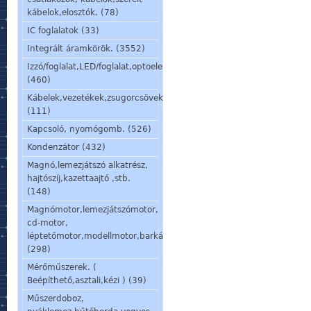
kábelok,elosztók. (78)
IC foglalatok (33)
Integrált áramkörök. (3552)
Izzó/foglalat,LED/foglalat,optoelem,kijelző,jelzőlámpa.
(460)
Kábelek,vezetékek,zsugorcsövek,szigetelőcsövek.
(111)
Kapcsoló, nyomógomb. (526)
Kondenzátor (432)
Magnó,lemezjátszó alkatrész,
hajtószíj,kazettaajtó ,stb.
(148)
Magnómotor,lemezjátszómotor,
cd-motor,
léptetőmotor,modellmotor,barkácsmotor.
(298)
Mérőműszerek. (
Beépíthető,asztali,kézi ) (39)
Műszerdoboz,