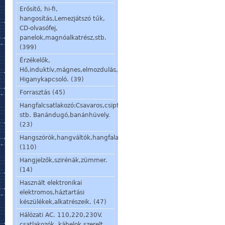
Erősítő, hi-fi,
hangosítás,Lemezjátszó tűk,
CD-olvasófej,
panelok,magnóalkatrész,stb.
(399)
Érzékelők,
Hő,induktív,mágnes,elmozdulás,stb.
Higanykapcsoló. (39)
Forrasztás (45)
Hangfalcsatlakozó:Csavaros,csiptetős,speakon,din,
stb. Banándugó,banánhüvely.
(23)
Hangszórók,hangváltók,hangfalalkatrészek,mikrofon,fülhallgató.
(110)
Hangjelzők,szirénák,zümmer.
(14)
Használt elektronikai
elektromos,háztartási
készülékek,alkatrészeik. (47)
Hálózati AC. 110,220,230V.
csatlakozók, kábelok,szerelt