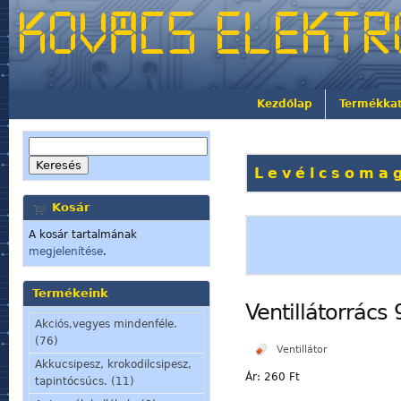
Kezdőlap
Termékka
Levélcsomag
Kosár
A kosár tartalmának
megjelenítése
.
Termékeink
Ventillátorrács
Akciós,vegyes mindenféle.
(76)
Ventillátor
Akkucsipesz, krokodilcsipesz,
Ár:
260 Ft
tapintócsúcs. (11)