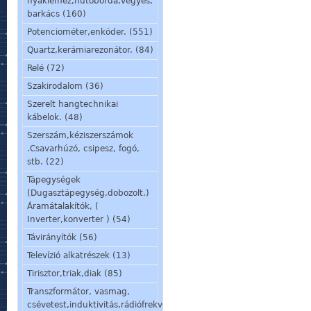
nyáklemez,hűtőborda,vegyes,
barkács (160)
Potenciométer,enkóder. (551)
Quartz,kerámiarezonátor. (84)
Relé (72)
Szakirodalom (36)
Szerelt hangtechnikai
kábelok. (48)
Szerszám,kéziszerszámok
.Csavarhúzó, csipesz, fogó,
stb. (22)
Tápegységek
(Dugasztápegység,dobozolt.)
Áramátalakítók, (
Inverter,konverter ) (54)
Távirányítók (56)
Televízió alkatrészek (13)
Tirisztor,triak,diak (85)
Transzformátor, vasmag,
csévetest,induktivitás,rádiófrekvenciás