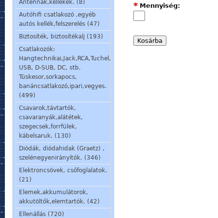
Antennák,kellékek. (8)
*
Mennyiség:
Autóhifi csatlakozó ,egyéb
autós kellék,felszerelés (47)
Biztosíték, biztosítékalj (193)
Csatlakozók:
Hangtechnikai,Jack,RCA,Tuchel,
USB, D-SUB, DC, stb.
Tüskesor,sorkapocs,
banáncsatlakozó,ipari,vegyes.
(499)
Csavarok,távtartók,
csavaranyák,alátétek,
szegecsek,forrfülek,
kábelsaruk. (130)
Diódák, diódahidak (Graetz) ,
szelénegyenirányítók. (346)
Elektroncsövek, csőfoglalatok.
(21)
Elemek,akkumulátorok,
akkutöltők,elemtartók. (42)
Ellenállás (720)