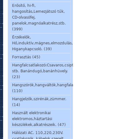
Erősítő, hi-fi,
hangosítás,Lemezjátszó tűk,
CD-olvasófej,
panelok,magnóalkatrész,stb.
(399)
Érzékelők,
Hő,induktív,mágnes,elmozdulás,stb.
Higanykapcsoló. (39)
Forrasztás (45)
Hangfalcsatlakozó:Csavaros,csiptetős,speakon,din,
stb. Banándugó,banánhüvely.
(23)
Hangszórók,hangváltók,hangfalalkatrészek,mikrofon,fülhallgató.
(110)
Hangjelzők,szirénák,zümmer.
(14)
Használt elektronikai
elektromos,háztartási
készülékek,alkatrészeik. (47)
Hálózati AC. 110,220,230V.
csatlakozók, kábelok,szerelt