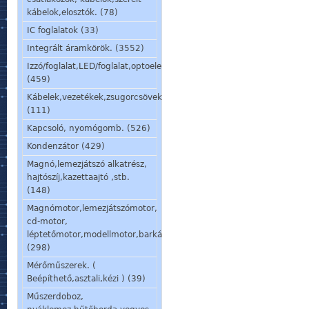
kábelok,elosztók. (78)
IC foglalatok (33)
Integrált áramkörök. (3552)
Izzó/foglalat,LED/foglalat,optoelem,kijelző,jelzőlámpa.
(459)
Kábelek,vezetékek,zsugorcsövek,szigetelőcsövek.
(111)
Kapcsoló, nyomógomb. (526)
Kondenzátor (429)
Magnó,lemezjátszó alkatrész,
hajtószíj,kazettaajtó ,stb.
(148)
Magnómotor,lemezjátszómotor,
cd-motor,
léptetőmotor,modellmotor,barkácsmotor.
(298)
Mérőműszerek. (
Beépíthető,asztali,kézi ) (39)
Műszerdoboz,