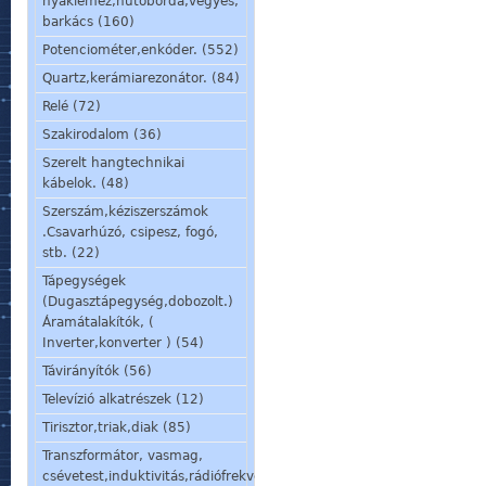
nyáklemez,hűtőborda,vegyes,
barkács (160)
Potenciométer,enkóder. (552)
Quartz,kerámiarezonátor. (84)
Relé (72)
Szakirodalom (36)
Szerelt hangtechnikai
kábelok. (48)
Szerszám,kéziszerszámok
.Csavarhúzó, csipesz, fogó,
stb. (22)
Tápegységek
(Dugasztápegység,dobozolt.)
Áramátalakítók, (
Inverter,konverter ) (54)
Távirányítók (56)
Televízió alkatrészek (12)
Tirisztor,triak,diak (85)
Transzformátor, vasmag,
csévetest,induktivitás,rádiófrekvenciás