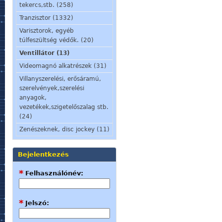
tekercs,stb. (258)
Tranzisztor (1332)
Varisztorok, egyéb
túlfeszültség védők. (20)
Ventillátor (13)
Videomagnó alkatrészek (31)
Villanyszerelési, erősáramú,
szerelvények,szerelési
anyagok,
vezetékek,szigetelőszalag stb.
(24)
Zenészeknek, disc jockey (11)
Bejelentkezés
*
Felhasználónév:
*
Jelszó: