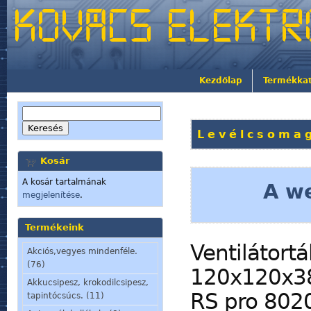
Kezdőlap
Termékka
Levélcsomag 
Kosár
A kosár tartalmának
A we
megjelenítése
.
Termékeink
Ventilátort
Akciós,vegyes mindenféle.
(76)
120x120x38
Akkucsipesz, krokodilcsipesz,
RS pro 802
tapintócsúcs. (11)