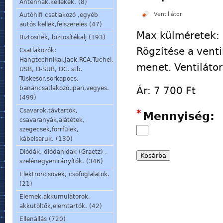
Antennák,kellékek. (8)
Ventillátor
Autóhifi csatlakozó ,egyéb
autós kellék,felszerelés (47)
Max külméretek
Biztosíték, biztosítékalj (193)
Rögzítése a vent
Csatlakozók:
Hangtechnikai,Jack,RCA,Tuchel,
menet. Ventiláto
USB, D-SUB, DC, stb.
Tüskesor,sorkapocs,
Ár:
7 700 Ft
banáncsatlakozó,ipari,vegyes.
(499)
Csavarok,távtartók,
*
Mennyiség:
csavaranyák,alátétek,
szegecsek,forrfülek,
kábelsaruk. (130)
Diódák, diódahidak (Graetz) ,
szelénegyenirányítók. (346)
Elektroncsövek, csőfoglalatok.
(21)
Elemek,akkumulátorok,
akkutöltők,elemtartók. (42)
Ellenállás (720)