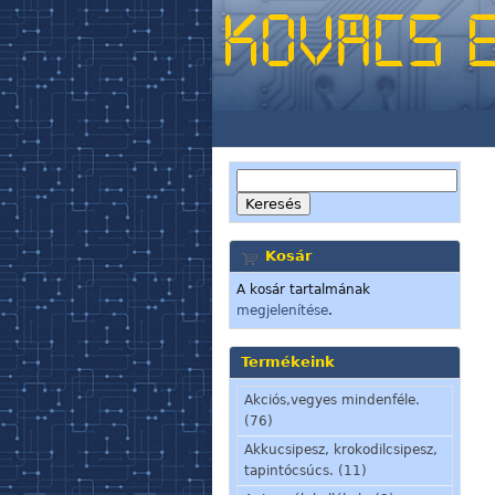
Kosár
A kosár tartalmának
megjelenítése
.
Termékeink
Akciós,vegyes mindenféle.
(76)
Akkucsipesz, krokodilcsipesz,
tapintócsúcs. (11)