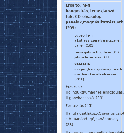
Erősítő, hi-fi,
hangosítás,Lemezjátszó
tűk, CD-olvasófej,
panelok,magnóalkatrész,stb.
(399)
Egyéb Hi-Fi
alkatrész,szerelvény,szerelt
panel. (181)
Lemezjátszó tűk, fejek ,CD
játszó lézerfejek. (17)
YAMAHA
magnó,lemezjátszó,erősítő,stb.
mechanikai alkatrészek.
(201)
Érzékelők,
Hő,induktív,mágnes,elmozdulás,stb.
Higanykapcsoló. (39)
Forrasztás (45)
Hangfalcsatlakozó:Csavaros,csiptetős
stb. Banándugó,banánhüvely.
(23)
Hangszórók,hangváltók,hangfalalkatré