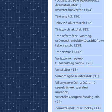
(Dugasztápegység,dobozolt.)
Áramátalakítók, (
Inverter,konverter ) (54)
Távirányítók (56)
Televízió alkatrészek (12)
Tirisztor,triak,diak (85)
Transzformátor, vasmag,
csévetest,induktivitás,rádiófrekvenci
tekercs,stb. (258)
Tranzisztor (1332)
Varisztorok, egyéb
túlfeszültség védők. (20)
Ventillátor (13)
Videomagnó alkatrészek (31)
Villanyszerelési, erősáramú,
szerelvények,szerelési
anyagok,
vezetékek,szigetelőszalag stb.
(24)
Zenészeknek, disc jockey (11)