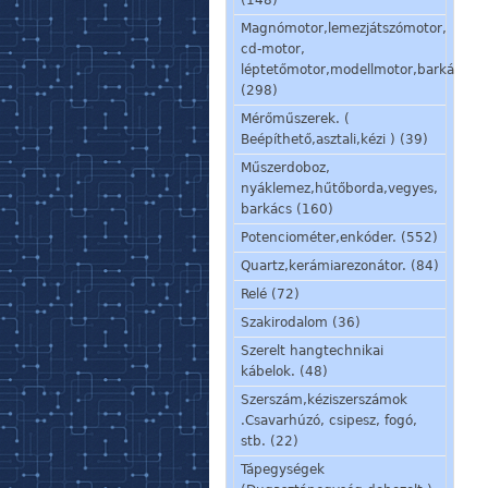
(148)
Magnómotor,lemezjátszómotor,
cd-motor,
léptetőmotor,modellmotor,barkácsmo
(298)
Mérőműszerek. (
Beépíthető,asztali,kézi ) (39)
Műszerdoboz,
nyáklemez,hűtőborda,vegyes,
barkács (160)
Potenciométer,enkóder. (552)
Quartz,kerámiarezonátor. (84)
Relé (72)
Szakirodalom (36)
Szerelt hangtechnikai
kábelok. (48)
Szerszám,kéziszerszámok
.Csavarhúzó, csipesz, fogó,
stb. (22)
Tápegységek