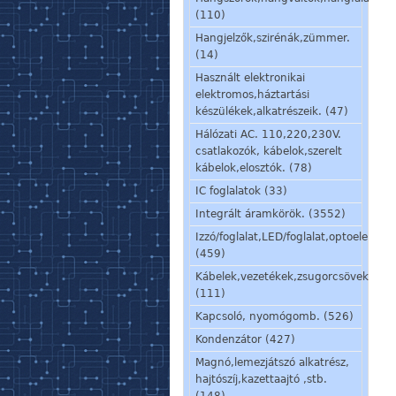
(110)
Hangjelzők,szirénák,zümmer.
(14)
Használt elektronikai
elektromos,háztartási
készülékek,alkatrészeik. (47)
Hálózati AC. 110,220,230V.
csatlakozók, kábelok,szerelt
kábelok,elosztók. (78)
IC foglalatok (33)
Integrált áramkörök. (3552)
Izzó/foglalat,LED/foglalat,optoelem,kij
(459)
Kábelek,vezetékek,zsugorcsövek,szig
(111)
Kapcsoló, nyomógomb. (526)
Kondenzátor (427)
Magnó,lemezjátszó alkatrész,
hajtószíj,kazettaajtó ,stb.