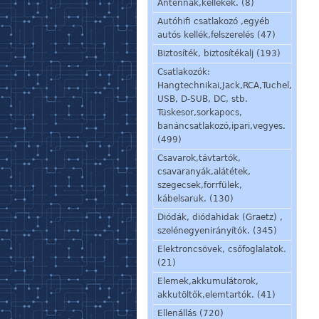
Antennák,kellékek. (8)
Autóhifi csatlakozó ,egyéb
autós kellék,felszerelés (47)
Biztosíték, biztosítékalj (193)
Csatlakozók:
Hangtechnikai,Jack,RCA,Tuchel,
USB, D-SUB, DC, stb.
Tüskesor,sorkapocs,
banáncsatlakozó,ipari,vegyes.
(499)
Csavarok,távtartók,
csavaranyák,alátétek,
szegecsek,forrfülek,
kábelsaruk. (130)
Diódák, diódahidak (Graetz) ,
szelénegyenirányítók. (345)
Elektroncsövek, csőfoglalatok.
(21)
Elemek,akkumulátorok,
akkutöltők,elemtartók. (41)
Ellenállás (720)