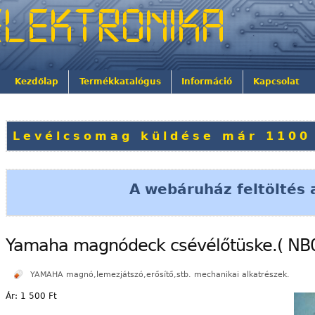
Kezdőlap
Termékkatalógus
Információ
Kapcsolat
Levélcsomag küldése már 1100 
A webáruház feltöltés a
Yamaha magnódeck csévélőtüske.( NB08
YAMAHA magnó,lemezjátszó,erősítő,stb. mechanikai alkatrészek.
Ár:
1 500 Ft