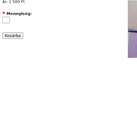
Ár:
1 500 Ft
*
Mennyiség: