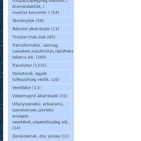
(Dugasztápegység,dobozolt.)
Áramátalakítók, (
Inverter,konverter ) (54)
Távirányítók (56)
Televízió alkatrészek (13)
Tirisztor,triak,diak (85)
Transzformátor, vasmag,
csévetest,induktivitás,rádiófrekvenciás
tekercs,stb. (260)
Tranzisztor (1332)
Varisztorok, egyéb
túlfeszültség védők. (20)
Ventillátor (13)
Videomagnó alkatrészek (31)
Villanyszerelési, erősáramú,
szerelvények,szerelési
anyagok,
vezetékek,szigetelőszalag stb.
(24)
Zenészeknek, disc jockey (11)