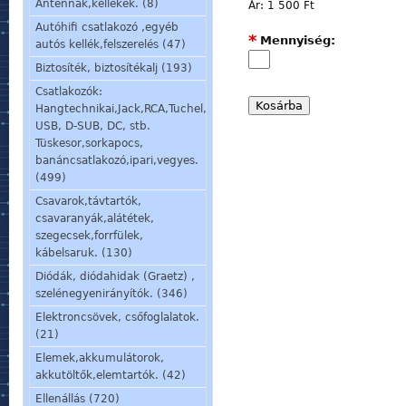
Antennák,kellékek. (8)
Ár:
1 500 Ft
Autóhifi csatlakozó ,egyéb
*
Mennyiség:
autós kellék,felszerelés (47)
Biztosíték, biztosítékalj (193)
Csatlakozók:
Hangtechnikai,Jack,RCA,Tuchel,
USB, D-SUB, DC, stb.
Tüskesor,sorkapocs,
banáncsatlakozó,ipari,vegyes.
(499)
Csavarok,távtartók,
csavaranyák,alátétek,
szegecsek,forrfülek,
kábelsaruk. (130)
Diódák, diódahidak (Graetz) ,
szelénegyenirányítók. (346)
Elektroncsövek, csőfoglalatok.
(21)
Elemek,akkumulátorok,
akkutöltők,elemtartók. (42)
Ellenállás (720)