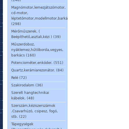
(148)
Magnómotor,lemezjátszómotor,
cd-motor,
léptetőmotor,modellmotor,barkácsmotor.
(298)
Mérőműszerek. (
Beépíthető,asztali,kézi ) (39)
Műszerdoboz,
nyáklemez,hűtőborda,vegyes,
barkács (160)
Potenciométer,enkóder. (551)
Quartz,kerámiarezonátor. (84)
Relé (72)
Szakirodalom (36)
Szerelt hangtechnikai
kábelok. (48)
Szerszám,kéziszerszámok
.Csavarhúzó, csipesz, fogó,
stb. (22)
Tápegységek