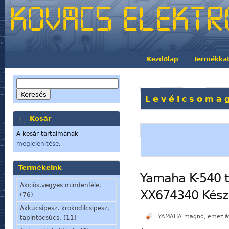
Kezdőlap
Termékka
Levélcsomag
Kosár
A kosár tartalmának
megjelenítése
.
Termékeink
Yamaha K-540 t
Akciós,vegyes mindenféle.
XX674340 Készl
(76)
Akkucsipesz, krokodilcsipesz,
YAMAHA magnó,lemezjáts
tapintócsúcs. (11)