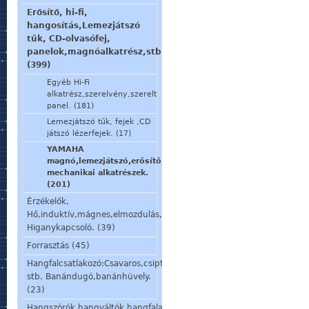
Erősítő, hi-fi,
hangosítás,Lemezjátszó
tűk, CD-olvasófej,
panelok,magnóalkatrész,stb.
(399)
Egyéb Hi-Fi
alkatrész,szerelvény,szerelt
panel. (181)
Lemezjátszó tűk, fejek ,CD
játszó lézerfejek. (17)
YAMAHA
magnó,lemezjátszó,erősítő,stb.
mechanikai alkatrészek.
(201)
Érzékelők,
Hő,induktív,mágnes,elmozdulás,stb.
Higanykapcsoló. (39)
Forrasztás (45)
Hangfalcsatlakozó:Csavaros,csiptetős,speakon,din,
stb. Banándugó,banánhüvely.
(23)
Hangszórók,hangváltók,hangfalalkatrészek,mikrofon,fülhallgató.