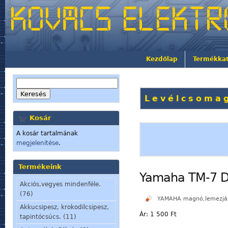
Kezdőlap
Termékka
Levélcsomag
Kosár
A kosár tartalmának
megjelenítése
.
Termékeink
Yamaha TM-7 Di
Akciós,vegyes mindenféle.
(76)
YAMAHA magnó,lemezjáts
Akkucsipesz, krokodilcsipesz,
Ár:
1 500 Ft
tapintócsúcs. (11)