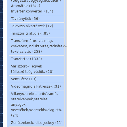
(Dugasztápegység,dobozolt.)
Áramátalakítók, (
Inverter,konverter ) (54)
Távirányítók (56)
Televízió alkatrészek (12)
Tirisztor,triak,diak (85)
Transzformátor, vasmag,
csévetest,induktivitás,rádiófrekvenciás
tekercs,stb. (258)
Tranzisztor (1332)
Varisztorok, egyéb
túlfeszültség védők. (20)
Ventillátor (13)
Videomagnó alkatrészek (31)
Villanyszerelési, erősáramú,
szerelvények,szerelési
anyagok,
vezetékek,szigetelőszalag stb.
(24)
Zenészeknek, disc jockey (11)