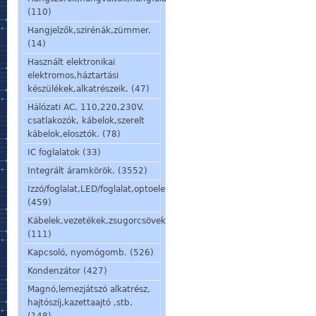
(110)
Hangjelzők,szirénák,zümmer.
(14)
Használt elektronikai
elektromos,háztartási
készülékek,alkatrészeik. (47)
Hálózati AC. 110,220,230V.
csatlakozók, kábelok,szerelt
kábelok,elosztók. (78)
IC foglalatok (33)
Integrált áramkörök. (3552)
Izzó/foglalat,LED/foglalat,optoelem,kijelző,jelzőlámpa.
(459)
Kábelek,vezetékek,zsugorcsövek,szigetelőcsövek.
(111)
Kapcsoló, nyomógomb. (526)
Kondenzátor (427)
Magnó,lemezjátszó alkatrész,
hajtószíj,kazettaajtó ,stb.