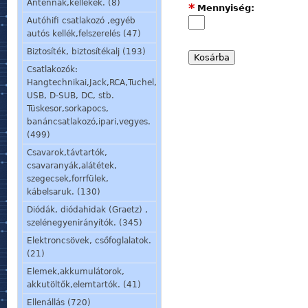
Antennák,kellékek. (8)
*
Mennyiség:
Autóhifi csatlakozó ,egyéb
autós kellék,felszerelés (47)
Biztosíték, biztosítékalj (193)
Csatlakozók:
Hangtechnikai,Jack,RCA,Tuchel,
USB, D-SUB, DC, stb.
Tüskesor,sorkapocs,
banáncsatlakozó,ipari,vegyes.
(499)
Csavarok,távtartók,
csavaranyák,alátétek,
szegecsek,forrfülek,
kábelsaruk. (130)
Diódák, diódahidak (Graetz) ,
szelénegyenirányítók. (345)
Elektroncsövek, csőfoglalatok.
(21)
Elemek,akkumulátorok,
akkutöltők,elemtartók. (41)
Ellenállás (720)