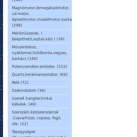
(148)
Magnómotor,lemezjátszómotor,
cd-motor,
léptetőmotor,modellmotor,barkácsmotor.
(298)
Mérőműszerek. (
Beépíthető,asztali,kézi ) (39)
Műszerdoboz,
nyáklemez,hűtőborda,vegyes,
barkács (160)
Potenciométer,enkóder. (552)
Quartz,kerámiarezonátor. (84)
Relé (72)
Szakirodalom (36)
Szerelt hangtechnikai
kábelok. (48)
Szerszám,kéziszerszámok
.Csavarhúzó, csipesz, fogó,
stb. (22)
Tápegységek