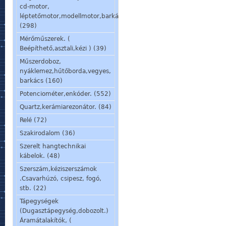
cd-motor,
léptetőmotor,modellmotor,barkácsmotor.
(298)
Mérőműszerek. (
Beépíthető,asztali,kézi ) (39)
Műszerdoboz,
nyáklemez,hűtőborda,vegyes,
barkács (160)
Potenciométer,enkóder. (552)
Quartz,kerámiarezonátor. (84)
Relé (72)
Szakirodalom (36)
Szerelt hangtechnikai
kábelok. (48)
Szerszám,kéziszerszámok
.Csavarhúzó, csipesz, fogó,
stb. (22)
Tápegységek
(Dugasztápegység,dobozolt.)
Áramátalakítók, (