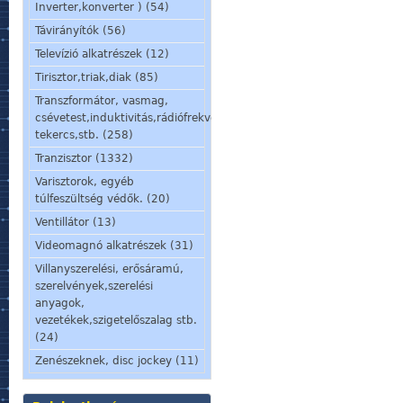
Inverter,konverter ) (54)
Távirányítók (56)
Televízió alkatrészek (12)
Tirisztor,triak,diak (85)
Transzformátor, vasmag,
csévetest,induktivitás,rádiófrekvenciás
tekercs,stb. (258)
Tranzisztor (1332)
Varisztorok, egyéb
túlfeszültség védők. (20)
Ventillátor (13)
Videomagnó alkatrészek (31)
Villanyszerelési, erősáramú,
szerelvények,szerelési
anyagok,
vezetékek,szigetelőszalag stb.
(24)
Zenészeknek, disc jockey (11)