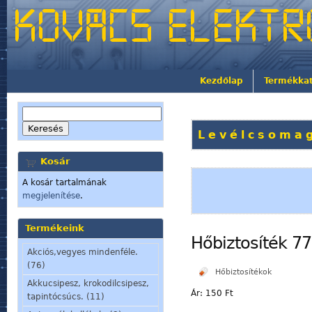
Kezdőlap
Termékka
Levélcsomag
Kosár
A kosár tartalmának
megjelenítése
.
Termékeink
Hőbiztosíték 77
Akciós,vegyes mindenféle.
(76)
Hőbiztosítékok
Akkucsipesz, krokodilcsipesz,
Ár:
150 Ft
tapintócsúcs. (11)