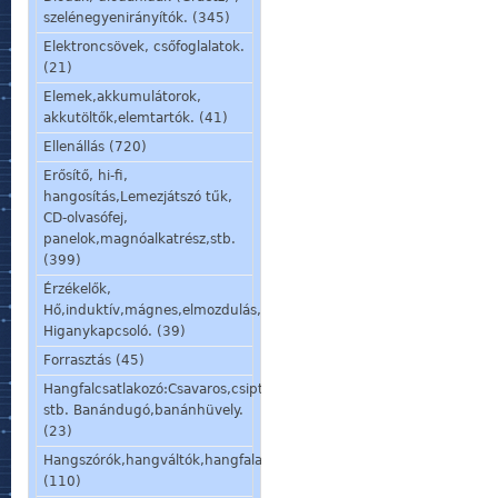
szelénegyenirányítók. (345)
Elektroncsövek, csőfoglalatok.
(21)
Elemek,akkumulátorok,
akkutöltők,elemtartók. (41)
Ellenállás (720)
Erősítő, hi-fi,
hangosítás,Lemezjátszó tűk,
CD-olvasófej,
panelok,magnóalkatrész,stb.
(399)
Érzékelők,
Hő,induktív,mágnes,elmozdulás,stb.
Higanykapcsoló. (39)
Forrasztás (45)
Hangfalcsatlakozó:Csavaros,csiptetős,speakon,din,
stb. Banándugó,banánhüvely.
(23)
Hangszórók,hangváltók,hangfalalkatrészek,mikrofon,fülhallgató.
(110)