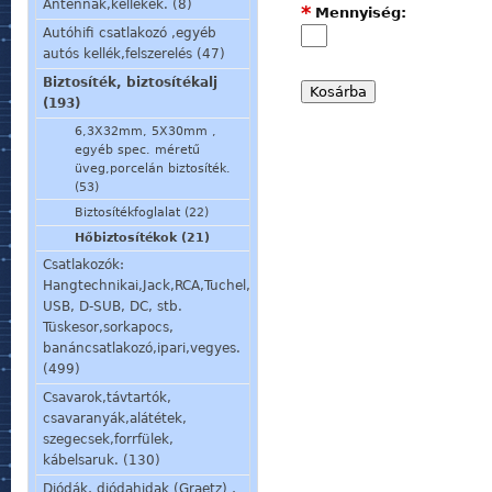
Antennák,kellékek. (8)
*
Mennyiség:
Autóhifi csatlakozó ,egyéb
autós kellék,felszerelés (47)
Biztosíték, biztosítékalj
(193)
6,3X32mm, 5X30mm ,
egyéb spec. méretű
üveg,porcelán biztosíték.
(53)
Biztosítékfoglalat (22)
Hőbiztosítékok (21)
Csatlakozók:
Hangtechnikai,Jack,RCA,Tuchel,
USB, D-SUB, DC, stb.
Tüskesor,sorkapocs,
banáncsatlakozó,ipari,vegyes.
(499)
Csavarok,távtartók,
csavaranyák,alátétek,
szegecsek,forrfülek,
kábelsaruk. (130)
Diódák, diódahidak (Graetz) ,