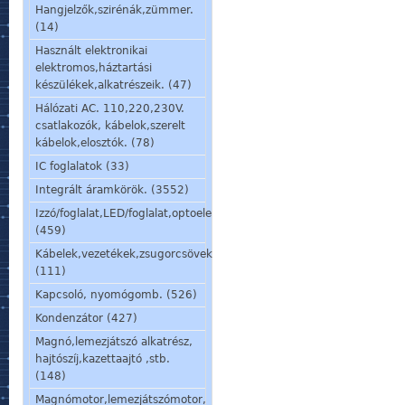
Hangjelzők,szirénák,zümmer.
(14)
Használt elektronikai
elektromos,háztartási
készülékek,alkatrészeik. (47)
Hálózati AC. 110,220,230V.
csatlakozók, kábelok,szerelt
kábelok,elosztók. (78)
IC foglalatok (33)
Integrált áramkörök. (3552)
Izzó/foglalat,LED/foglalat,optoelem,kijelző,jelzőlámpa.
(459)
Kábelek,vezetékek,zsugorcsövek,szigetelőcsövek.
(111)
Kapcsoló, nyomógomb. (526)
Kondenzátor (427)
Magnó,lemezjátszó alkatrész,
hajtószíj,kazettaajtó ,stb.
(148)
Magnómotor,lemezjátszómotor,