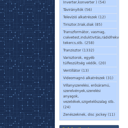
Inverter,konverter ) (54)
Távirányítók (56)
Televízió alkatrészek (12)
Tirisztor,triak,diak (85)
Transzformátor, vasmag,
csévetest,induktivitás,rádiófrekvenci
tekercs,stb. (258)
Tranzisztor (1332)
Varisztorok, egyéb
túlfeszültség védők. (20)
Ventillátor (13)
Videomagnó alkatrészek (31)
Villanyszerelési, erősáramú,
szerelvények,szerelési
anyagok,
vezetékek,szigetelőszalag stb.
(24)
Zenészeknek, disc jockey (11)