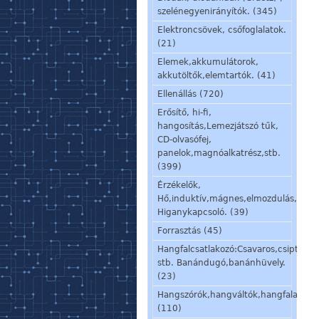
szelénegyenirányítók. (345)
Elektroncsövek, csőfoglalatok.
(21)
Elemek,akkumulátorok,
akkutöltők,elemtartók. (41)
Ellenállás (720)
Erősítő, hi-fi,
hangosítás,Lemezjátszó tűk,
CD-olvasófej,
panelok,magnóalkatrész,stb.
(399)
Érzékelők,
Hő,induktív,mágnes,elmozdulás,stb.
Higanykapcsoló. (39)
Forrasztás (45)
Hangfalcsatlakozó:Csavaros,csiptetős
stb. Banándugó,banánhüvely.
(23)
Hangszórók,hangváltók,hangfalalkatré
(110)