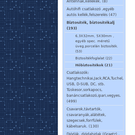
Antennák,kellékek. (8)
Autóhifi csatlakozó ,egyéb
autós kellék,felszerelés (47)
Biztosíték, biztosítékalj
(193)
6,3X32mm, 5X30mm ,
egyéb spec. méretű
üveg,porcelán biztosíték.
(53)
Biztosítékfoglalat (22)
Hőbiztosítékok (21)
Csatlakozók:
Hangtechnikai,Jack,RCA,Tuchel,
USB, D-SUB, DC, stb.
Tüskesor,sorkapocs,
banáncsatlakozó,ipari,vegyes.
(499)
Csavarok,távtartók,
csavaranyák,alátétek,
szegecsek,forrfülek,
kábelsaruk. (130)
Diódák, diódahidak (Graetz) ,