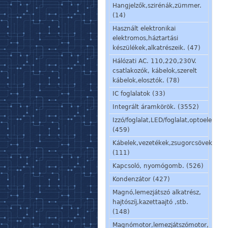
Hangjelzők,szirénák,zümmer.
(14)
Használt elektronikai
elektromos,háztartási
készülékek,alkatrészeik. (47)
Hálózati AC. 110,220,230V.
csatlakozók, kábelok,szerelt
kábelok,elosztók. (78)
IC foglalatok (33)
Integrált áramkörök. (3552)
Izzó/foglalat,LED/foglalat,optoelem,kij
(459)
Kábelek,vezetékek,zsugorcsövek,szig
(111)
Kapcsoló, nyomógomb. (526)
Kondenzátor (427)
Magnó,lemezjátszó alkatrész,
hajtószíj,kazettaajtó ,stb.
(148)
Magnómotor,lemezjátszómotor,