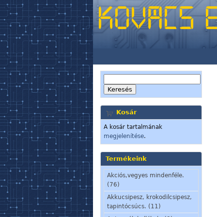
Kosár
A kosár tartalmának
megjelenítése
.
Termékeink
Akciós,vegyes mindenféle.
(76)
Akkucsipesz, krokodilcsipesz,
tapintócsúcs. (11)