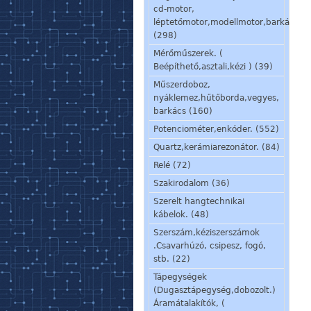
cd-motor,
léptetőmotor,modellmotor,barkácsmo
(298)
Mérőműszerek. (
Beépíthető,asztali,kézi ) (39)
Műszerdoboz,
nyáklemez,hűtőborda,vegyes,
barkács (160)
Potenciométer,enkóder. (552)
Quartz,kerámiarezonátor. (84)
Relé (72)
Szakirodalom (36)
Szerelt hangtechnikai
kábelok. (48)
Szerszám,kéziszerszámok
.Csavarhúzó, csipesz, fogó,
stb. (22)
Tápegységek
(Dugasztápegység,dobozolt.)
Áramátalakítók, (