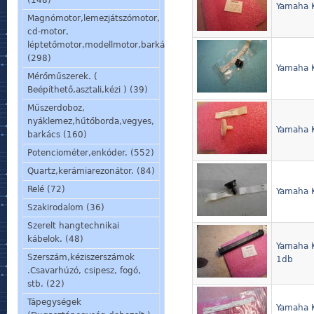
(148)
Yamaha K
Magnómotor,lemezjátszómotor,
cd-motor,
léptetőmotor,modellmotor,barkácsmotor.
(298)
Yamaha K
Mérőműszerek. (
Beépíthető,asztali,kézi ) (39)
Műszerdoboz,
nyáklemez,hűtőborda,vegyes,
Yamaha K
barkács (160)
Potenciométer,enkóder. (552)
Quartz,kerámiarezonátor. (84)
Relé (72)
Yamaha K
Szakirodalom (36)
Szerelt hangtechnikai
kábelok. (48)
Yamaha K
Szerszám,kéziszerszámok
1db
.Csavarhúzó, csipesz, fogó,
stb. (22)
Tápegységek
Yamaha K