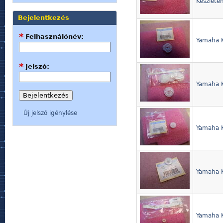
Készleten
Bejelentkezés
*
Felhasználónév:
Yamaha K
*
Jelszó:
Yamaha K
Új jelszó igénylése
Yamaha K
Yamaha 
Yamaha 