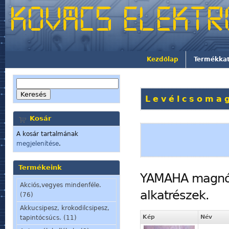
Kezdőlap
Termékka
Levélcsomag
Kosár
A kosár tartalmának
megjelenítése
.
Termékeink
YAMAHA magnó,l
Akciós,vegyes mindenféle.
alkatrészek.
(76)
Akkucsipesz, krokodilcsipesz,
Kép
Név
tapintócsúcs. (11)