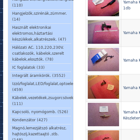
Yamaha K
(110)
1db
Hangjelzők,szirénák,zümmer.
(14)
Használt elektronikai
Yamaha K
elektromos,háztartási
készülékek,alkatrészeik. (47)
Hálózati AC. 110,220,230V.
csatlakozók, kábelok,szerelt
kábelok,elosztók. (78)
Yamaha 
IC foglalatok (33)
Integrált áramkörök. (3552)
Izzó/foglalat,LED/foglalat,optoelem,kijelző,jelzőlámpa.
Yamaha K
(459)
Kábelek,vezetékek,zsugorcsövek,szigetelőcsövek.
(111)
Kapcsoló, nyomógomb. (526)
Yamaha K
Készleten
Kondenzátor (427)
Magnó,lemezjátszó alkatrész,
hajtószíj,kazettaajtó ,stb.