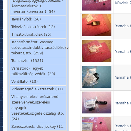
(Dugasztápegység,dobozolt.)
Készlet:
Áramátalakítók, (
Inverter,konverter ) (54)
Távirányítók (56)
Yamaha K
Televízió alkatrészek (12)
Tirisztor,triak,diak (85)
Transzformátor, vasmag,
csévetest,induktivitás,rádiófrekvenciás
Yamaha K
tekercs,stb. (259)
Tranzisztor (1331)
Varisztorok, egyéb
túlfeszültség védők. (20)
Yamaha K
Ventillátor (13)
Videomagnó alkatrészek (31)
Villanyszerelési, erősáramú,
szerelvények,szerelési
Yamaha K
anyagok,
vezetékek,szigetelőszalag stb.
(24)
Yamaha K
Zenészeknek, disc jockey (11)