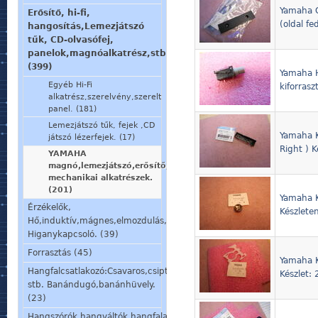
Yamaha G
Erősítő, hi-fi,
(oldal fed
hangosítás,Lemezjátszó
tűk, CD-olvasófej,
panelok,magnóalkatrész,stb.
(399)
Yamaha Hi
Egyéb Hi-Fi
kiforrasz
alkatrész,szerelvény,szerelt
panel. (181)
Lemezjátszó tűk, fejek ,CD
Yamaha K
játszó lézerfejek. (17)
Right ) K
YAMAHA
magnó,lemezjátszó,erősítő,stb.
mechanikai alkatrészek.
(201)
Yamaha K
Érzékelők,
Készleten
Hő,induktív,mágnes,elmozdulás,stb.
Higanykapcsoló. (39)
Forrasztás (45)
Yamaha K
Hangfalcsatlakozó:Csavaros,csiptetős,speakon,din,
Készlet:
stb. Banándugó,banánhüvely.
(23)
Hangszórók,hangváltók,hangfalalkatrészek,mikrofon,fülhallgató.