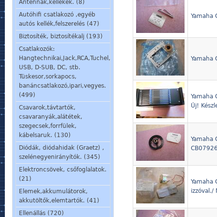
Antennák,kellékek. (8)
Autóhifi csatlakozó ,egyéb
Yamaha C
autós kellék,felszerelés (47)
Biztosíték, biztosítékalj (193)
Csatlakozók:
Hangtechnikai,Jack,RCA,Tuchel,
Yamaha C
USB, D-SUB, DC, stb.
Tüskesor,sorkapocs,
banáncsatlakozó,ipari,vegyes.
(499)
Yamaha 
Új! Készl
Csavarok,távtartók,
csavaranyák,alátétek,
szegecsek,forrfülek,
kábelsaruk. (130)
Yamaha C
Diódák, diódahidak (Graetz) ,
CB07926 
szelénegyenirányítók. (345)
Elektroncsövek, csőfoglalatok.
(21)
Yamaha C
izzóval.
Elemek,akkumulátorok,
akkutöltők,elemtartók. (41)
Ellenállás (720)