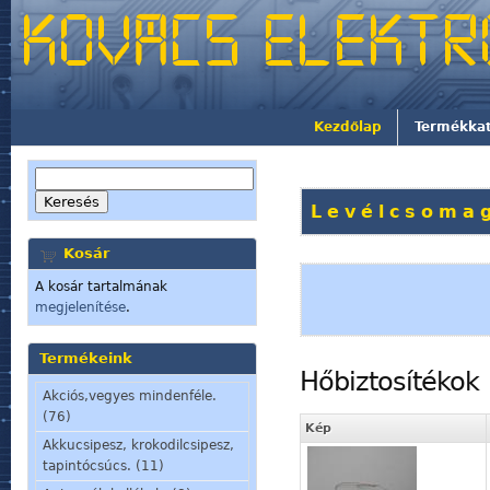
Kezdőlap
Termékka
Levélcsomag
Kosár
A kosár tartalmának
megjelenítése
.
Termékeink
Hőbiztosítékok
Akciós,vegyes mindenféle.
(76)
Kép
Akkucsipesz, krokodilcsipesz,
tapintócsúcs. (11)