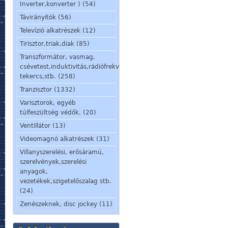
Inverter,konverter ) (54)
Távirányítók (56)
Televízió alkatrészek (12)
Tirisztor,triak,diak (85)
Transzformátor, vasmag,
csévetest,induktivitás,rádiófrekvenciás
tekercs,stb. (258)
Tranzisztor (1332)
Varisztorok, egyéb
túlfeszültség védők. (20)
Ventillátor (13)
Videomagnó alkatrészek (31)
Villanyszerelési, erősáramú,
szerelvények,szerelési
anyagok,
vezetékek,szigetelőszalag stb.
(24)
Zenészeknek, disc jockey (11)