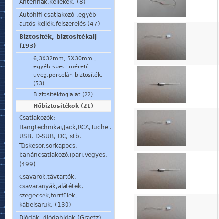
Antennák,kellékek. (8)
Autóhifi csatlakozó ,egyéb
autós kellék,felszerelés (47)
Biztosíték, biztosítékalj
(193)
6,3X32mm, 5X30mm ,
egyéb spec. méretű
üveg,porcelán biztosíték.
(53)
Biztosítékfoglalat (22)
Hőbiztosítékok (21)
Csatlakozók:
Hangtechnikai,Jack,RCA,Tuchel,
USB, D-SUB, DC, stb.
Tüskesor,sorkapocs,
banáncsatlakozó,ipari,vegyes.
(499)
Csavarok,távtartók,
csavaranyák,alátétek,
szegecsek,forrfülek,
kábelsaruk. (130)
Diódák, diódahidak (Graetz) ,