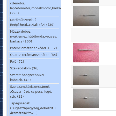
cd-motor,
léptetőmotor,modellmotor,barkácsmotor.
(298)
Mérőműszerek. (
Beépíthető,asztali,kézi ) (39)
Műszerdoboz,
-
nyáklemez,hűtőborda,vegyes,
barkács (160)
Potenciométer,enkóder. (552)
Quartz,kerámiarezonátor. (84)
Relé (72)
Szakirodalom (36)
Szerelt hangtechnikai
kábelok. (48)
Szerszám,kéziszerszámok
.Csavarhúzó, csipesz, fogó,
stb. (22)
Tápegységek
(Dugasztápegység,dobozolt.)
Áramátalakítók, (