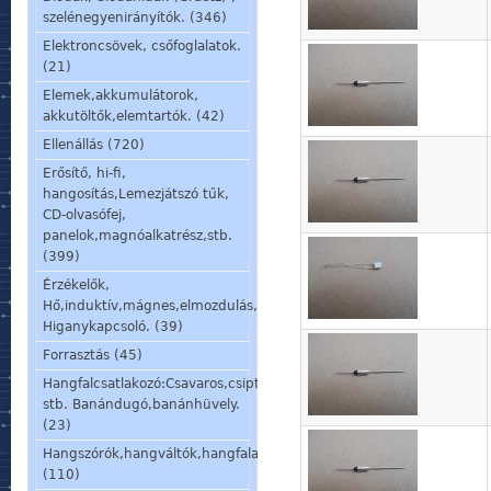
szelénegyenirányítók. (346)
Elektroncsövek, csőfoglalatok.
(21)
Elemek,akkumulátorok,
akkutöltők,elemtartók. (42)
Ellenállás (720)
Erősítő, hi-fi,
hangosítás,Lemezjátszó tűk,
CD-olvasófej,
panelok,magnóalkatrész,stb.
(399)
Érzékelők,
Hő,induktív,mágnes,elmozdulás,stb.
Higanykapcsoló. (39)
Forrasztás (45)
Hangfalcsatlakozó:Csavaros,csiptetős,speakon,din,
stb. Banándugó,banánhüvely.
(23)
Hangszórók,hangváltók,hangfalalkatrészek,mikrofon,fülhallgató.
(110)