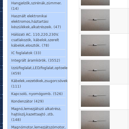
Hangjelzők,szirénák,zümmer.
(14)
Használt elektronikai
elektromos,háztartási
készülékek,alkatrészeik. (47)
Hálózati AC. 110,220,230V.
csatlakozók, kábelok,szerelt
kábelok,elosztók. (78)
IC foglalatok (33)
Integrált áramkörök. (3552)
Izzó/foglalat,LED/foglalat,optoelem,kijelző,jelzőlámpa.
(459)
Kábelek,vezetékek,zsugorcsövek,szigetelőcsövek.
(111)
Kapcsoló, nyomógomb. (526)
Kondenzátor (429)
Magnó,lemezjátszó alkatrész,
hajtószíj,kazettaajtó ,stb.
(148)
Magnómotor,lemezjátszómotor,